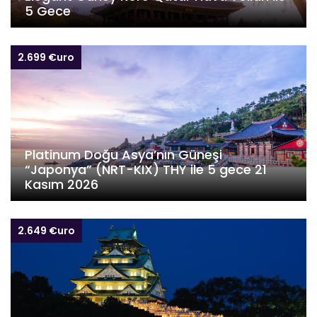
5 Gece
2.699 €uro
Platinum Doğu Asya’nın Güneşi
“Japonya” (NRT-KIX) THY ile 5 gece 21
Kasım 2026
2.649 €uro