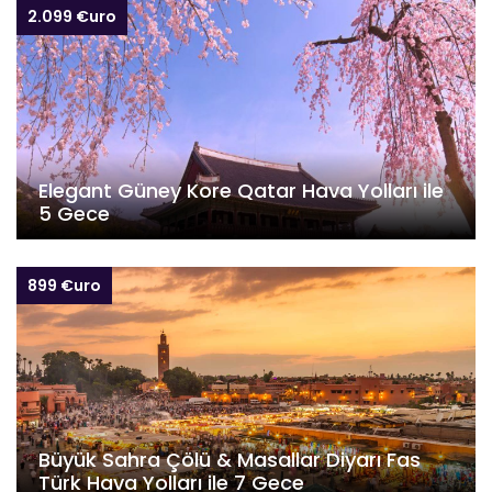
2.099 €uro
Elegant Güney Kore Qatar Hava Yolları ile
5 Gece
899 €uro
Büyük Sahra Çölü & Masallar Diyarı Fas
Türk Hava Yolları ile 7 Gece