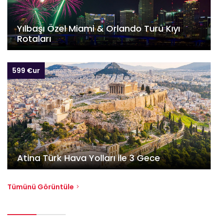
Yılbaşı Özel Miami & Orlando Turu Kıyı
Rotaları
599 €ur
Atina Türk Hava Yolları ile 3 Gece
Tümünü Görüntüle