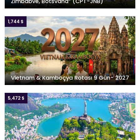
Zimbabve, Botsvana” (CPT-JNB)
1,744 $
Vietnam & Kamboçya Rotası 9 Gün- 2027
5,472 $