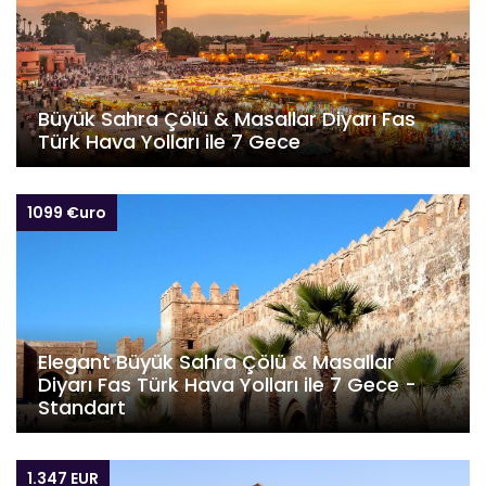
Büyük Sahra Çölü & Masallar Diyarı Fas
Türk Hava Yolları ile 7 Gece
1099 €uro
Elegant Büyük Sahra Çölü & Masallar
Diyarı Fas Türk Hava Yolları ile 7 Gece -
Standart
1.347 EUR