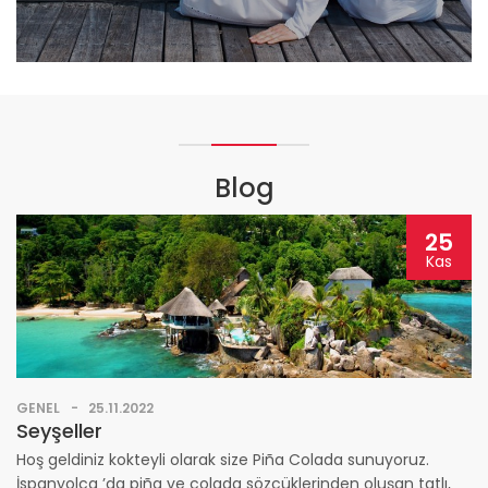
Blog
25
Kas
GENEL
25.11.2022
Seyşeller
Hoş geldiniz kokteyli olarak size Piña Colada sunuyoruz.
İspanyolca ’da piña ve colada sözcüklerinden oluşan tatlı,