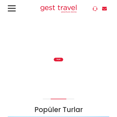
Gemi Turları
Efsane Kampanyaları Kaçırma, 2. Kişi %50 İndirimli
Keşfet
Popüler Turlar