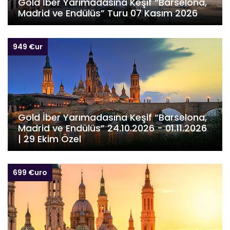
Gold İber Yarımadasına Keşif “Barselona,
Madrid ve Endülüs” Turu 07 Kasım 2026
949 €ur
Gold İber Yarımadasına Keşif “Barselona,
Madrid ve Endülüs” 24.10.2026 - 01.11.2026
| 29 Ekim Özel
699 €uro