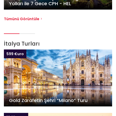
Yolları ile 7 Gece CPH - HEL
Tümünü Görüntüle
İtalya Turları
599 €uro
Gold Zarafetin Şehri “Milano” Turu