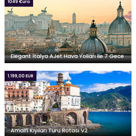
1049 €uro
Elegant İtalya AJet Hava Yolları ile 7 Gece
1.199,00 EUR
Amalfi Kıyıları Turu Rotası V2