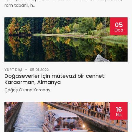
rom tabanlı, h...
05
Oca
YURT DIŞI
05.01.2022
Doğaseverler için mütevazi bir cennet:
Karaorman, Almanya
Çağaş Ozana Karabay
16
Nis