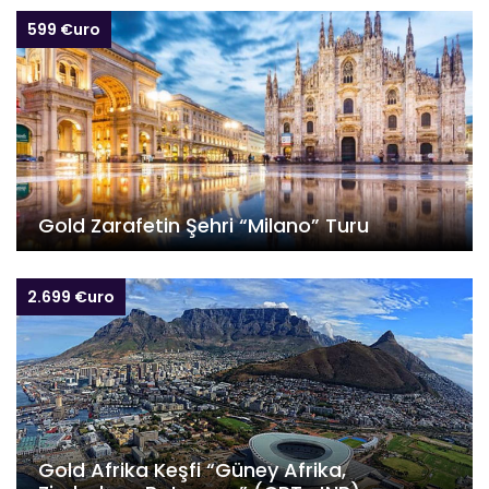
599 €uro
Gold Zarafetin Şehri “Milano” Turu
2.699 €uro
Gold Afrika Keşfi “Güney Afrika,