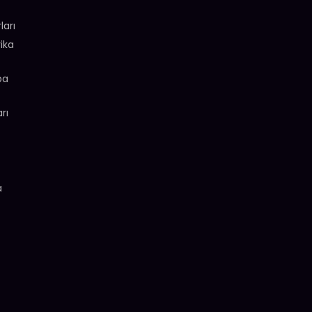
ları
ika
pa
rı
a