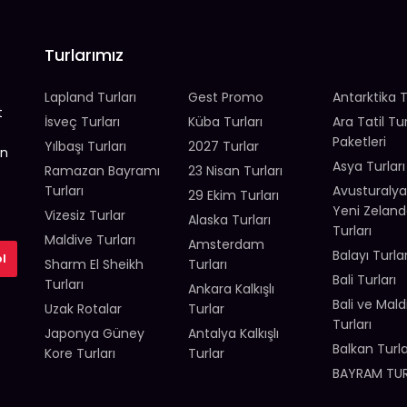
Turlarımız
Lapland Turları
Gest Promo
Antarktika T
t
İsveç Turları
Küba Turları
Ara Tatil Tu
Paketleri
Yılbaşı Turları
2027 Turlar
en
Asya Turları
Ramazan Bayramı
23 Nisan Turları
Turları
Avusturalya
29 Ekim Turları
Yeni Zelan
Vizesiz Turlar
Alaska Turları
Turları
Maldive Turları
Amsterdam
Balayı Turlar
Sharm El Sheikh
Turları
Bali Turları
Turları
Ankara Kalkışlı
Bali ve Mald
Uzak Rotalar
Turlar
Turları
Japonya Güney
Antalya Kalkışlı
Balkan Turla
Kore Turları
Turlar
BAYRAM TUR