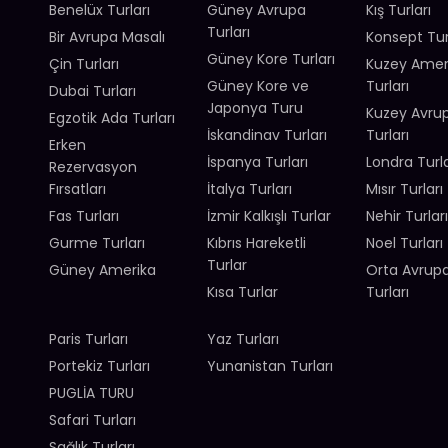
Benelüx Turları
Güney Avrupa
Kış Turları
Turları
Bir Avrupa Masalı
Konsept Tur
Güney Kore Turları
Çin Turları
Kuzey Amer
Güney Kore ve
Turları
Dubai Turları
Japonya Turu
Kuzey Avru
Egzotik Ada Turları
İskandinav Turları
Turları
Erken
İspanya Turları
Londra Turla
Rezervasyon
Fırsatları
İtalya Turları
Mısır Turları
Fas Turları
İzmir Kalkışlı Turlar
Nehir Turları
Gurme Turları
Kıbrıs Hareketli
Noel Turları
Turlar
Güney Amerika
Orta Avrup
Kısa Turlar
Turları
Paris Turları
Yaz Turları
Portekiz Turları
Yunanistan Turları
PUGLİA TURU
Safari Turları
Sağlık Turları