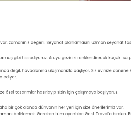
 var, zamanınız değerli. Seyahat planlamasını uzman seyahat tasar
idiyormuş gibi hissediyoruz. Araya gezinizi renklendirecek küçük sür
ınca değil, havaalanına ulaşmanızla başlıyor. Siz evinize dönene 
e ediyor.
size özel tasarımlar hazırlayıp sizin için çalışmaya başlıyoruz.
ha bir çok alanda dünyanın her yeri için size önerilerimiz var.
anı belirlemek. Gereken tüm ayrıntıları Gest Travel’a bırakın. Bi