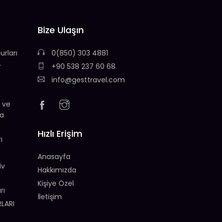
Bize Ulaşın
urları
0(850) 303 4881
r
+90 538 237 60 68
info@gesttravel.com
 ve
da
Hızlı Erişim
ı
Anasayfa
iv
Hakkımızda
Kişiye Özel
rı
İletişim
LARI