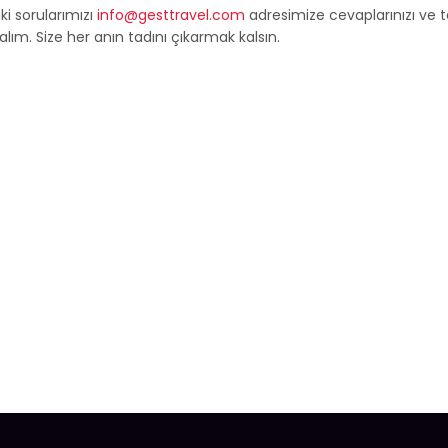
i sorularımızı
info@gesttravel.com
adresimize cevaplarınızı ve te
lım. Size her anın tadını çıkarmak kalsın.