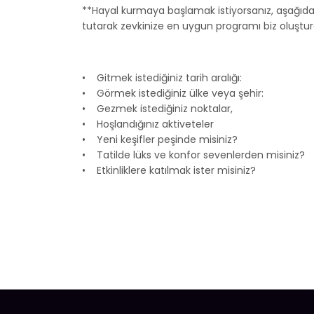
**Hayal kurmaya başlamak istiyorsanız, aşağıdak
tutarak zevkinize en uygun programı biz oluştura
• Gitmek istediğiniz tarih aralığı:
• Görmek istediğiniz ülke veya şehir:
• Gezmek istediğiniz noktalar,
• Hoşlandığınız aktiveteler
• Yeni keşifler peşinde misiniz?
• Tatilde lüks ve konfor sevenlerden misiniz?
• Etkinliklere katılmak ister misiniz?