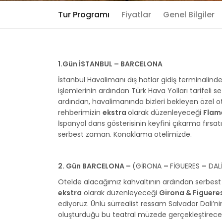
Tur Programı
Fiyatlar
Genel Bilgiler
1.Gün İSTANBUL – BARCELONA
İstanbul Havalimanı dış hatlar gidiş terminalind
işlemlerinin ardından Türk Hava Yolları tarifeli
ardından, havalimanında bizleri bekleyen özel 
rehberimizin
ekstra
olarak düzenleyeceği
Flam
İspanyol dans gösterisinin keyfini çıkarma fırsat
serbest zaman. Konaklama otelimizde.
2. Gün BARCELONA –
(GİRONA
–
FİGUERES
–
DAL
Otelde alacağımız kahvaltının ardından serbest 
ekstra
olarak düzenleyeceği
Girona & Figueres
ediyoruz. Ünlü sürrealist ressam Salvador Dali’nin,
oluşturduğu bu teatral müzede gerçekleştireceğim