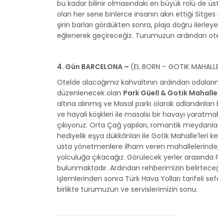
bu kadar bilinir olmasındaki en büyük rolü de üs
olan her sene binlerce insanın akın ettiği Sitges
şirin barları gördükten sonra, plaja doğru ilerley
eğlenerek geçireceğiz. Turumuzun ardından ote
4. Gün BARCELONA –
(EL BORN – GOTIK MAHALL
Otelde alacağımız kahvaltının ardından odaların
düzenlenecek olan
Park Güell & Gotik Mahall
altına alınmış ve Masal parkı olarak adlandırılan
ve hayali köşkleri ile masalsı bir havayı yaratm
çıkıyoruz. Orta Çağ yapıları, romantik meydanları, 
hediyelik eşya dükkânları ile Gotik Mahalle’leri k
usta yönetmenlere ilham veren mahallelerinde, 
yolculuğa çıkacağız. Görülecek yerler arasında Pa
bulunmaktadır. Ardından rehberimizin belirteceğ
işlemlerinden sonra Türk Hava Yolları tarifeli sef
birlikte turumuzun ve servislerimizin sonu.