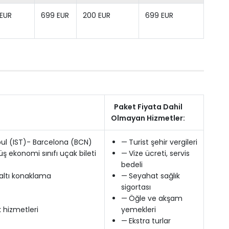
EUR
699 EUR
200 EUR
699 EUR
Paket Fiyata Dahil
Olmayan Hizmetler:
anbul (IST)- Barcelona (BCN)
—
Turist şehir vergileri
ş ekonomi sınıfı uçak bileti
—
Vize ücreti, servis
bedeli
valtı konaklama
—
Seyahat sağlık
sigortası
—
Öğle ve akşam
k hizmetleri
yemekleri
—
Ekstra turlar