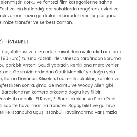
telenmiştir. Korku ve fantezi film kategorilerine sahne
 Festivalinin kutlandığı dar sokaklarda rengârenk evleri ve
erek zamanımızın geri kalanını buradaki yerliler gibi günü
limize transfer ve serbest zaman.
E)
– İSTANBUL
 boşaltılması ve arzu eden misafirlerimiz ile
ekstra
olarak
e
(80 Euro) turuna katılabilirler. Unesco tarafından koruma
 bu park bir Antoni Gaudi yapıtıdır. Renkli ana merdivenleri
aktadır. Gezimizin ardından Gotik Mahalle’ ye doğru yola
Roma Duvarları, Kiliseleri, Labirentli sokakları, kafeleri ve
eşfettikten sonra, şimdi de Inarritu ve Woody Allen gibi
Barcelona’nın kamera arkasına doğru keyifli bir
ral-el mahalle, El Raval, El Born sokakları ve Plaza Real
i saatte havalimanına transfer. Bagaj, bilet ve gümrük
eri ile İstanbul’a uçuş. İstanbul Havalimanı’na varışımızla