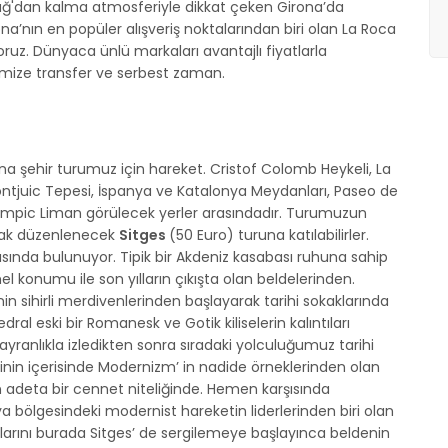
 Çağ'dan kalma atmosferiyle dikkat çeken Girona’da
’nın en popüler alışveriş noktalarından biri olan La Roca
oruz. Dünyaca ünlü markaları avantajlı fiyatlarla
limize transfer ve serbest zaman.
a şehir turumuz için hareket. Cristof Colomb Heykeli, La
ontjuic Tepesi, İspanya ve Katalonya Meydanları, Paseo de
limpic Liman görülecek yerler arasındadır. Turumuzun
ak düzenlenecek
Sitges
(50 Euro) turuna katılabilirler.
sında bulunuyor. Tipik bir Akdeniz kasabası ruhuna sahip
 konumu ile son yılların çıkışta olan beldelerinden.
 sihirli merdivenlerinden başlayarak tarihi sokaklarında
al eski bir Romanesk ve Gotik kiliselerin kalıntıları
yranlıkla izledikten sonra sıradaki yolculuğumuz tarihi
inin içerisinde Modernizm’ in nadide örneklerinden olan
n adeta bir cennet niteliğinde. Hemen karşısında
a bölgesindeki modernist hareketin liderlerinden biri olan
olarını burada Sitges’ de sergilemeye başlayınca beldenin