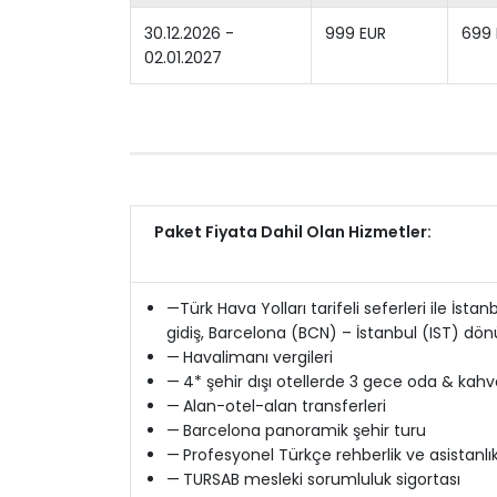
30.12.2026 -
999 EUR
699 
02.01.2027
Paket Fiyata Dahil Olan Hizmetler:
—Türk Hava Yolları tarifeli seferleri ile İst
gidiş, Barcelona (BCN) – İstanbul (IST) dönü
—
Havalimanı vergileri
—
4* şehir dışı otellerde 3 gece oda & kah
—
Alan-otel-alan transferleri
—
Barcelona panoramik şehir turu
—
Profesyonel Türkçe rehberlik ve asistanlı
—
TURSAB mesleki sorumluluk sigortası