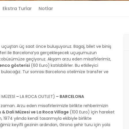
Ekstra Turlar
Notlar
e uçuştan üç saat önce buluşuyoruz. Bagaj, bilet ve biniş
 seferi ile Barcelona’ya gerçekleşecek uçuşumuzun
otobüsümüze geçiyoruz. Akşam arzu eden misafirlerimiz,
enco gösterisi
(60 Euro)
katılabilirler. Bu etkileyici
ı bulacağız. Tur sonrası Barcelona otelimize transfer ve
İ MÜZESİ
–
LA ROCA OUTLET)
– BARCELONA
zaman. Arzu eden misafirlerimizle birlikte rehberimizin
 & Dali Müzesi ve La Roca Village
(100 Euro) için hareket
 1974 yılında kendi tasarımıyla ekibiyle birlikte
iz keyifli gezinin ardından, Girona şehir turu için yola