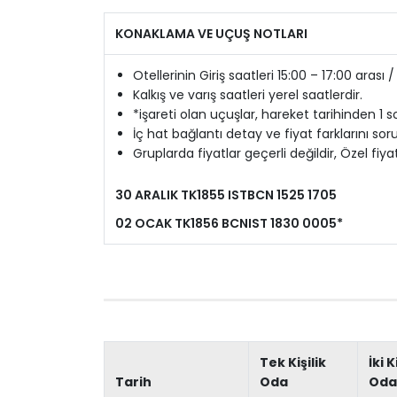
KONAKLAMA VE UÇUŞ NOTLARI
Otellerinin Giriş saatleri 15:00 – 17:00 arası /
Kalkış ve varış saatleri yerel saatlerdir.
*işareti olan uçuşlar, hareket tarihinden 1 
İç hat bağlantı detay ve fiyat farklarını sor
Gruplarda fiyatlar geçerli değildir, Özel fiya
30 ARALIK TK1855 ISTBCN 1525 1705
02 OCAK TK1856 BCNIST 1830 0005*
Tek Kişilik
İki K
Tarih
Oda
Oda