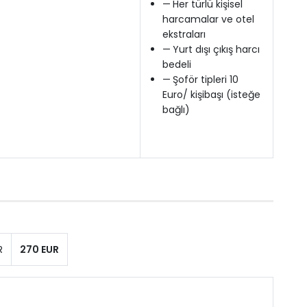
—
Her türlü kişisel
harcamalar ve otel
ekstraları
—
Yurt dışı çıkış harcı
bedeli
—
Şoför tipleri 10
Euro/ kişibaşı (isteğe
bağlı)
R
270 EUR