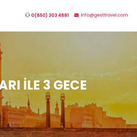
info@gesttravel.com
0(850) 303 4881
RI ILE 3 GECE