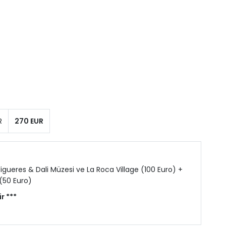
R
270 EUR
igueres & Dali Müzesi ve La Roca Village (100 Euro) +
 (50 Euro)
r ***