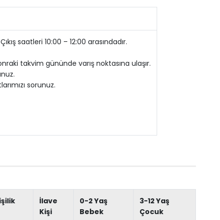
 Çıkış saatleri 10:00 – 12:00 arasındadır.
sonraki takvim gününde varış noktasına ulaşır.
unuz.
tlarımızı sorunuz.
işilik
İlave
0-2 Yaş
3-12 Yaş
Kişi
Bebek
Çocuk