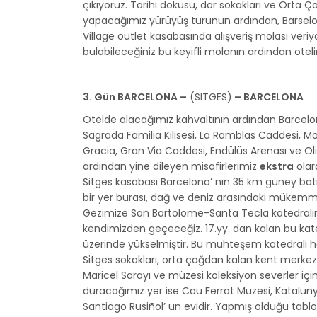
çıkıyoruz. Tarihi dokusu, dar sokakları ve Orta
yapacağımız yürüyüş turunun ardından, Barselona
Village outlet kasabasında alışveriş molası veriy
bulabileceğiniz bu keyifli molanın ardından ote
3. Gün BARCELONA –
(SITGES)
– BARCELONA
Otelde alacağımız kahvaltının ardından Barcelon
Sagrada Familia Kilisesi, La Ramblas Caddesi, M
Gracia, Gran Via Caddesi, Endülüs Arenası ve O
ardından yine dileyen misafirlerimiz
ekstra
olar
Sitges kasabası Barcelona’ nın 35 km güney batı
bir yer burası, dağ ve deniz arasındaki mükemmel
Gezimize San Bartolome-Santa Tecla katedralinin
kendimizden geçeceğiz. 17.yy. dan kalan bu katedr
üzerinde yükselmiştir. Bu muhteşem katedrali ha
Sitges sokakları, orta çağdan kalan kent merkez
Maricel Sarayı ve müzesi koleksiyon severler içi
duracağımız yer ise Cau Ferrat Müzesi, Kataluny
Santiago Rusiñol’ un evidir. Yapmış olduğu tabl