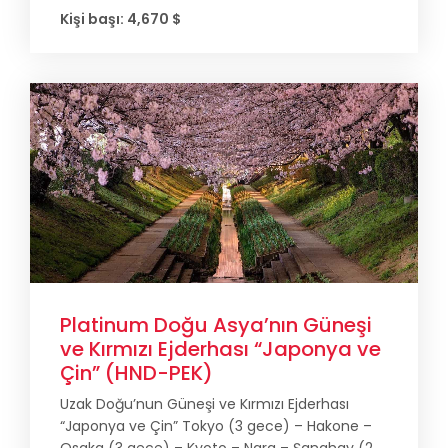
Kişi başı: 4,670 $
Platinum Doğu Asya’nın Güneşi
ve Kırmızı Ejderhası “Japonya ve
Çin” (HND-PEK)
Uzak Doğu’nun Güneşi ve Kırmızı Ejderhası
“Japonya ve Çin” Tokyo (3 gece) – Hakone –