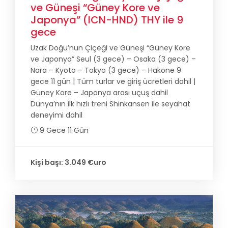
ve Güneşi “Güney Kore ve
Japonya” (ICN-HND) THY ile 9
gece
Uzak Doğu’nun Çiçeği ve Güneşi “Güney Kore
ve Japonya” Seul (3 gece) – Osaka (3 gece) –
Nara – Kyoto – Tokyo (3 gece) – Hakone 9
gece 11 gün | Tüm turlar ve giriş ücretleri dahil |
Güney Kore – Japonya arası uçuş dahil
Dünya’nın ilk hızlı treni Shinkansen ile seyahat
deneyimi dahil
9 Gece 11 Gün
Kişi başı: 3.049 €uro