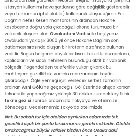
binalardan bile görülebilmektedir. Beşinci istasyonu (Beşinci
istasyon kullanımı hava şartlarına göre değişiklik gösterebilir
veya tamamen iptal olabilir) kullanarak ulaşacağımız Fuji
Dağı’nın nefes kesen manzarasının ardından Hakone
kasabasına doğru yola çıkacağız.Hakone turumuza bir
volkanik oluşum olan
Owakudani Vadisi
ile başlıyoruz.
Owakudani yaklaşık 3000 yıl önce Hakone Dağı'nın son
patlaması sırasında oluşan bir kraterin etrafında bulunan
vadidir. Bugün bölgenin büyük bir kısmı kükürtlü dumanların,
kaplıcaların ve sıcak nehirlerin bulunduğu aktif bir volkanik
bölgedir. Togendai’den teleferikle yukarı çıkarak bu
muhteşem güzellikteki vadinin manzarasının keyfini
çıkaracağız. Öğle yemeği için verilecek serbet zamanın
ardınan
Ashi Gölü
’ne geçeceğiz. Göl üzerinde ahşap korsan
teknesi ile yapacağımız yaklaşık 30 dakika sürecek keyifli bir
tekne gezisi
sonrası aracımızla Tokyo’ya ve otelimize
döneceğiz. Gecelememiz Tokyo’da otelimizde.
Not: Bu sabah tur için otelden ayrılırken odamızda tek
gecelik küçük bir çanta bırakmamız gerekmektedir. Otelde
bırakacağımız büyük valizler bizden önce Osaka’daki