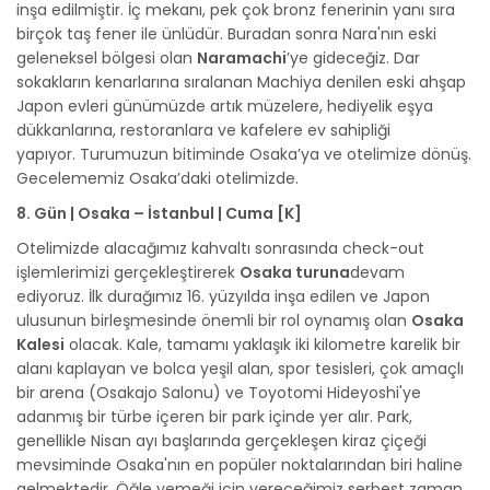
inşa edilmiştir. İç mekanı, pek çok bronz fenerinin yanı sıra
birçok taş fener ile ünlüdür. Buradan sonra Nara'nın eski
geleneksel bölgesi olan
Naramachi
’ye gideceğiz. Dar
sokakların kenarlarına sıralanan Machiya denilen eski ahşap
Japon evleri günümüzde artık müzelere, hediyelik eşya
dükkanlarına, restoranlara ve kafelere ev sahipliği
yapıyor. Turumuzun bitiminde Osaka’ya ve otelimize dönüş.
Gecelememiz Osaka’daki otelimizde.
8. Gün | Osaka – İstanbul | Cuma [K]
Otelimizde alacağımız kahvaltı sonrasında check-out
işlemlerimizi gerçekleştirerek
Osaka turuna
devam
ediyoruz. İlk durağımız 16. yüzyılda inşa edilen ve Japon
ulusunun birleşmesinde önemli bir rol oynamış olan
Osaka
Kalesi
olacak. Kale, tamamı yaklaşık iki kilometre karelik bir
alanı kaplayan ve bolca yeşil alan, spor tesisleri, çok amaçlı
bir arena (Osakajo Salonu) ve Toyotomi Hideyoshi'ye
adanmış bir türbe içeren bir park içinde yer alır. Park,
genellikle Nisan ayı başlarında gerçekleşen kiraz çiçeği
mevsiminde Osaka'nın en popüler noktalarından biri haline
gelmektedir. Öğle yemeği için vereceğimiz serbest zaman