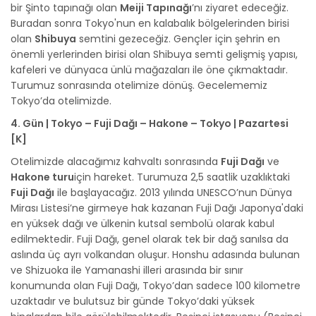
bir Şinto tapınağı olan
Meiji Tapınağı
’nı ziyaret edeceğiz.
Buradan sonra Tokyo'nun en kalabalık bölgelerinden birisi
olan
Shibuya
semtini gezeceğiz. Gençler için şehrin en
önemli yerlerinden birisi olan Shibuya semti gelişmiş yapısı,
kafeleri ve dünyaca ünlü mağazaları ile öne çıkmaktadır.
Turumuz sonrasında otelimize dönüş. Gecelememiz
Tokyo’da otelimizde.
4. Gün | Tokyo – Fuji Dağı – Hakone – Tokyo | Pazartesi
[K]
Otelimizde alacağımız kahvaltı sonrasında
Fuji Dağı
ve
Hakone turu
için hareket. Turumuza 2,5 saatlik uzaklıktaki
Fuji Dağı
ile başlayacağız. 2013 yılında UNESCO’nun Dünya
Mirası Listesi’ne girmeye hak kazanan Fuji Dağı Japonya'daki
en yüksek dağı ve ülkenin kutsal sembolü olarak kabul
edilmektedir. Fuji Dağı, genel olarak tek bir dağ sanılsa da
aslında üç ayrı volkandan oluşur. Honshu adasında bulunan
ve Shizuoka ile Yamanashi illeri arasında bir sınır
konumunda olan Fuji Dağı, Tokyo’dan sadece 100 kilometre
uzaktadır ve bulutsuz bir günde Tokyo’daki yüksek