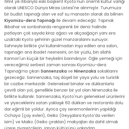
1994 yılı itibarıyla eski başkent Kyoto'nun önemli kültür varlığı
olarak UNESCO Dünya Mirası Listesi'ne alınmıştır. Turumuza
bir budist tapınağı olan ve saf su manastırı olarak da bilinen
Kiyomizu-dera Tapınağı
ile devam edeceğiz. Tapınak
ilkbahar ve sonbaharda rengarenk bir deniz halinde
patlayan çok sayıda kiraz ağacı ve akçaağaçın yanı sıra
uzaktaki Kyoto şehrinin güzel manzaralarını sunuyor.
Sahneyle birlikte çivi kullanılmadan inşa edilen ana salon,
tapınağın ana ibadet nesnesini, on bir yüzlü, bin silahlı
Kannon'un küçük bir heykelini barındırıyor. Öğle yemeği için
vereceğimiz serbest zaman sonrası Kiyomizu-dera
Tapınağı’na çıkan
Sannenzaka
ve
Ninenzaka
sokaklarını
gezeceğiz. Sannenzaka, taş döşeli bir yaya yolu ve turistik
bir cazibe merkezidir. Geleneksel binalar ve dükkanlarla
çevrili olan yol, genellikle benzer bir yol olan Ninenzaka ile
birlikte kullanılır. Sannenzaka, Kyoto'nun geleneksel ürünlerini
ve yiyeceklerini satan yaklaşık 60 dükkan ve restoranla dolu
dar eğimli bir yoldur. Ayrıca çay seremonilerinin yapıldığı
Ochaya (çay evleri), Geiko (Geyşalara Kyoto’da verilen
isim) ve Maiko (Geiko çırakları) makyajları da dahil olmak
üzere ziyaretçilerin Japon kültürünü yakından