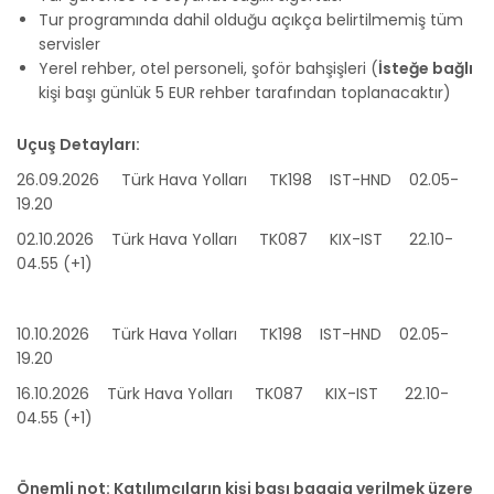
Tur programında dahil olduğu açıkça belirtilmemiş tüm
servisler
Yerel rehber, otel personeli, şoför bahşişleri (
İsteğe bağlı
kişi başı günlük 5 EUR rehber tarafından toplanacaktır)
Uçuş Detayları:
26.09.2026 Türk Hava Yolları TK198 IST-HND 02.05-
19.20
02.10.2026 Türk Hava Yolları TK087 KIX-IST 22.10-
04.55 (+1)
10.10.2026 Türk Hava Yolları TK198 IST-HND 02.05-
19.20
16.10.2026 Türk Hava Yolları TK087 KIX-IST 22.10-
04.55 (+1)
Önemli not: Katılımcıların kişi başı bagaja verilmek üzere