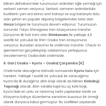
bilinen Akihabara’daki turumuzun ardından öğle yemeği için
serbest zaman veriyoruz. Serbest zamanın ardındanlüks
butiklerin yanı sıra birinci sınıf kokteyl ve suşi barlarıyla dolu
olan şehrin en popüler alışveriş bölgelerinden birisi olan
Ginza
bölgesi ile turumuza devam ediyoruz. Turumuzun
sonunda Tokyo Shinagawa tren istasyonuna transfer.
Dünya’nın ilk hızlı treni olan
Shinkansen
ile yaklaşık 4,5
saatlik bir yolculuk ile Shin-Osaka tren istasyonuna
varıyoruz. Buradan aracımız ile otelimize transfer. Check-in
işlemlerimizi gerçekleştirip odalarımıza yerleşiyoruz.
Gecelememiz Osaka’daki otelimizde.
6. Gün | Osaka – Kyoto – Osaka| Çarşamba [K]
Otelimizde alacağımız kahvaltı sonrasında
Kyoto turu
için
hareket. Yaklaşık 1 ssatlik bir yolculuk ile varacağımız
Kyoto’da ilk durağımız altın köşk olarak da bilinen
Kinkakuji
Tapınağı
olacak. Altın varakla kaplı bu üç katlı köşk,
Kyoto'daki en ünlü ve tanınmış tarihi yapılardan biridir ve
Kitayama bahçe düzenleme sanatının kusursuz bir örneği
olarak dünyaca kabul görmüştür. Bu özellikleri sayesinde