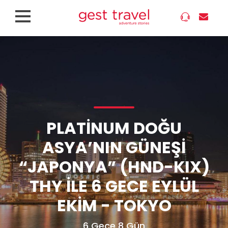
PLATINUM DOĞU
ASYA’NIN GÜNEŞI
“JAPONYA” (HND-KIX)
THY ILE 6 GECE EYLÜL
EKIM - TOKYO
6 Gece 8 Gün