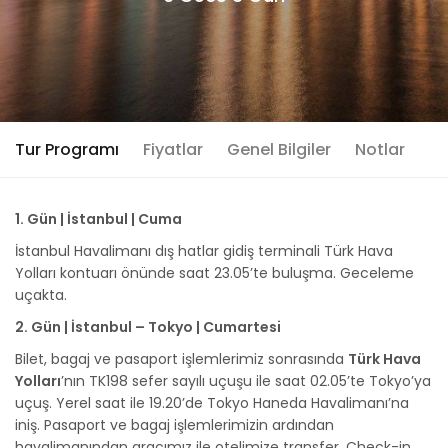
Tur Programı
Fiyatlar
Genel Bilgiler
Notlar
1. Gün | İstanbul | Cuma
İstanbul Havalimanı dış hatlar gidiş terminali Türk Hava
Yolları kontuarı önünde saat 23.05’te buluşma. Geceleme
uçakta.
2. Gün | İstanbul – Tokyo | Cumartesi
Bilet, bagaj ve pasaport işlemlerimiz sonrasında
Türk Hava
Yolları
’nın TK198 sefer sayılı uçuşu ile saat 02.05’te Tokyo’ya
uçuş. Yerel saat ile 19.20’de Tokyo Haneda Havalimanı’na
iniş. Pasaport ve bagaj işlemlerimizin ardından
havalimanından aracımız ile otelimize transfer. Check-in