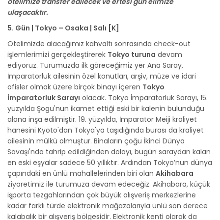
otelimize transfer edilecek ve ertesi gün elimize
ulaşacaktır.
5. Gün | Tokyo – Osaka | Salı [K]
Otelimizde alacağımız kahvaltı sonrasında check-out
işlemlerimizi gerçekleştirerek
Tokyo turuna
devam
ediyoruz. Turumuzda ilk göreceğimiz yer Ana Saray,
İmparatorluk ailesinin özel konutları, arşiv, müze ve idari
ofisler olmak üzere birçok binayı içeren
Tokyo
İmparatorluk Sarayı
olacak. Tokyo İmparatorluk Sarayı, 15.
yüzyılda Şogu'nun ikamet ettiği eski bir kalenin bulunduğu
alana inşa edilmiştir. 19. yüzyılda, İmparator Meiji kraliyet
hanesini Kyoto'dan Tokya'ya taşıdığında burası da kraliyet
ailesinin mülkü olmuştur. Binaların çoğu İkinci Dünya
Savaşı'nda tahrip edildiğinden dolayı, bugün saraydan kalan
en eski eşyalar sadece 50 yıllıktır. Ardından Tokyo’nun dünya
çapındaki en ünlü mahallelerinden biri olan
Akihabara
ziyaretimiz ile turumuza devam edeceğiz. Akihabara, küçük
işporta tezgahlarından çok büyük alışveriş merkezlerine
kadar farklı türde elektronik mağazalarıyla ünlü son derece
kalabalık bir alışveriş bölgesidir. Elektronik kenti olarak da