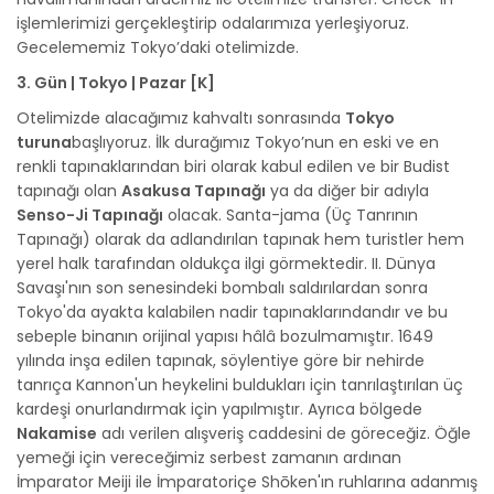
işlemlerimizi gerçekleştirip odalarımıza yerleşiyoruz.
Gecelememiz Tokyo’daki otelimizde.
3. Gün | Tokyo | Pazar [K]
Otelimizde alacağımız kahvaltı sonrasında
Tokyo
turuna
başlıyoruz. İlk durağımız Tokyo’nun en eski ve en
renkli tapınaklarından biri olarak kabul edilen ve bir Budist
tapınağı olan
Asakusa Tapınağı
ya da diğer bir adıyla
Senso-Ji Tapınağı
olacak. Santa-jama (Üç Tanrının
Tapınağı) olarak da adlandırılan tapınak hem turistler hem
yerel halk tarafından oldukça ilgi görmektedir. II. Dünya
Savaşı'nın son senesindeki bombalı saldırılardan sonra
Tokyo'da ayakta kalabilen nadir tapınaklarındandır ve bu
sebeple binanın orijinal yapısı hâlâ bozulmamıştır. 1649
yılında inşa edilen tapınak, söylentiye göre bir nehirde
tanrıça Kannon'un heykelini buldukları için tanrılaştırılan üç
kardeşi onurlandırmak için yapılmıştır. Ayrıca bölgede
Nakamise
adı verilen alışveriş caddesini de göreceğiz. Öğle
yemeği için vereceğimiz serbest zamanın ardınan
İmparator Meiji ile İmparatoriçe Shōken'ın ruhlarına adanmış