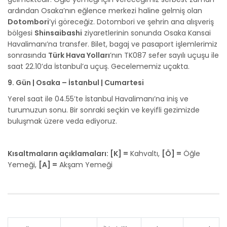
ardından Osaka’nın eğlence merkezi haline gelmiş olan
Dotombori
’yi göreceğiz. Dotombori ve şehrin ana alışveriş
bölgesi
Shinsaibashi
ziyaretlerinin sonunda Osaka Kansai
Havalimanı’na transfer. Bilet, bagaj ve pasaport işlemlerimiz
sonrasında
Türk Hava Yolları
’nın TK087 sefer sayılı uçuşu ile
saat 22.10’da İstanbul’a uçuş. Gecelememiz uçakta.
9. Gün | Osaka – İstanbul | Cumartesi
Yerel saat ile 04.55’te İstanbul Havalimanı’na iniş ve
turumuzun sonu. Bir sonraki seçkin ve keyifli gezimizde
buluşmak üzere veda ediyoruz.
Kısaltmaların açıklamaları: [K] =
Kahvaltı,
[Ö] =
Öğle
Yemeği,
[A] =
Akşam Yemeği