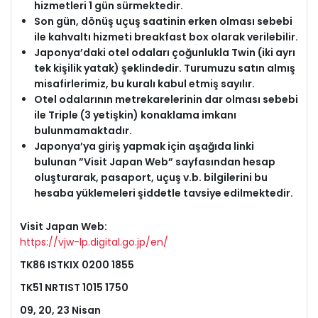
hizmetleri 1 gün sürmektedir.
Son gün, dönüş uçuş saatinin erken olması sebebi
ile kahvaltı hizmeti breakfast box olarak verilebilir.
Japonya’daki otel odaları çoğunlukla Twin (iki ayrı
tek kişilik yatak) şeklindedir. Turumuzu satın almış
misafirlerimiz, bu kuralı kabul etmiş sayılır.
Otel odalarının metrekarelerinin dar olması sebebi
ile Triple (3 yetişkin) konaklama imkanı
bulunmamaktadır.
Japonya’ya giriş yapmak için aşağıda linki
bulunan ”Visit Japan Web” sayfasından hesap
oluşturarak, pasaport, uçuş v.b. bilgilerini bu
hesaba yüklemeleri şiddetle tavsiye edilmektedir.
Visit Japan Web:
https://vjw-lp.digital.go.jp/en/
TK86 ISTKIX 0200 1855
TK51 NRTIST 1015 1750
09, 20, 23 Nisan