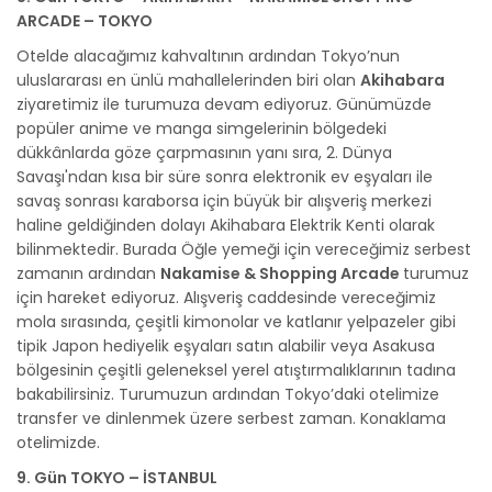
ARCADE – TOKYO
Otelde alacağımız kahvaltının ardından Tokyo’nun
uluslararası en ünlü mahallelerinden biri olan
Akihabara
ziyaretimiz ile turumuza devam ediyoruz. Günümüzde
popüler anime ve manga simgelerinin bölgedeki
dükkânlarda göze çarpmasının yanı sıra, 2. Dünya
Savaşı'ndan kısa bir süre sonra elektronik ev eşyaları ile
savaş sonrası karaborsa için büyük bir alışveriş merkezi
haline geldiğinden dolayı Akihabara Elektrik Kenti olarak
bilinmektedir. Burada Öğle yemeği için vereceğimiz serbest
zamanın ardından
Nakamise & Shopping Arcade
turumuz
için hareket ediyoruz. Alışveriş caddesinde vereceğimiz
mola sırasında, çeşitli kimonolar ve katlanır yelpazeler gibi
tipik Japon hediyelik eşyaları satın alabilir veya Asakusa
bölgesinin çeşitli geleneksel yerel atıştırmalıklarının tadına
bakabilirsiniz. Turumuzun ardından Tokyo’daki otelimize
transfer ve dinlenmek üzere serbest zaman. Konaklama
otelimizde.
9. Gün TOKYO – İSTANBUL