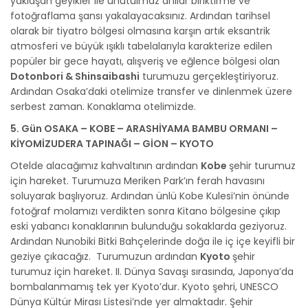
yaklaşan geyikler ile unutulmaz anılar biriktirme ve
fotoğraflama şansı yakalayacaksınız. Ardından tarihsel
olarak bir tiyatro bölgesi olmasına karşın artık eksantrik
atmosferi ve büyük ışıklı tabelalarıyla karakterize edilen
popüler bir gece hayatı, alışveriş ve eğlence bölgesi olan
Dotonbori & Shinsaibashi
turumuzu gerçekleştiriyoruz.
Ardından Osaka’daki otelimize transfer ve dinlenmek üzere
serbest zaman. Konaklama otelimizde.
5. Gün OSAKA – KOBE – ARASHİYAMA BAMBU ORMANI –
KİYOMİZUDERA TAPINAĞI – GİON – KYOTO
Otelde alacağımız kahvaltının ardından
Kobe
şehir turumuz
için hareket. Turumuza Meriken Park’ın ferah havasını
soluyarak başlıyoruz. Ardından ünlü Kobe Kulesi’nin önünde
fotoğraf molamızı verdikten sonra Kitano bölgesine çıkıp
eski yabancı konaklarının bulunduğu sokaklarda geziyoruz.
Ardından Nunobiki Bitki Bahçelerinde doğa ile iç içe keyifli bir
geziye çıkacağız. Turumuzun ardından
Kyoto
şehir
turumuz için hareket. II. Dünya Savaşı sırasında, Japonya’da
bombalanmamış tek yer Kyoto’dur. Kyoto şehri, UNESCO
Dünya Kültür Mirası Listesi’nde yer almaktadır. Şehir