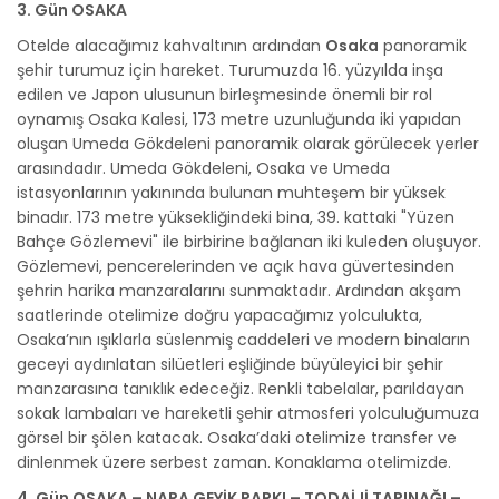
3. Gün OSAKA
Otelde alacağımız kahvaltının ardından
Osaka
panoramik
şehir turumuz için hareket. Turumuzda 16. yüzyılda inşa
edilen ve Japon ulusunun birleşmesinde önemli bir rol
oynamış Osaka Kalesi, 173 metre uzunluğunda iki yapıdan
oluşan Umeda Gökdeleni panoramik olarak görülecek yerler
arasındadır. Umeda Gökdeleni, Osaka ve Umeda
istasyonlarının yakınında bulunan muhteşem bir yüksek
binadır. 173 metre yüksekliğindeki bina, 39. kattaki "Yüzen
Bahçe Gözlemevi" ile birbirine bağlanan iki kuleden oluşuyor.
Gözlemevi, pencerelerinden ve açık hava güvertesinden
şehrin harika manzaralarını sunmaktadır. Ardından akşam
saatlerinde otelimize doğru yapacağımız yolculukta,
Osaka’nın ışıklarla süslenmiş caddeleri ve modern binaların
geceyi aydınlatan silüetleri eşliğinde büyüleyici bir şehir
manzarasına tanıklık edeceğiz. Renkli tabelalar, parıldayan
sokak lambaları ve hareketli şehir atmosferi yolculuğumuza
görsel bir şölen katacak. Osaka’daki otelimize transfer ve
dinlenmek üzere serbest zaman. Konaklama otelimizde.
4. Gün OSAKA – NARA GEYİK PARKI – TODAİJİ TAPINAĞI –