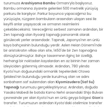
turumuza
Arashiyama Bambu
Ormanı’yla başlıyoruz.
Bambu ormanına ziyarete gelenleri 500 metrelik yürüyüş
parkuru ile karşılıyor. Parkur boyunca yapacağımız bu
yürüyüşte, rüzgarın bambuların arasından ulaşan sesi ile
keyifli anlar yaşayacak ve ormanın resimlerini
çekebileceksiniz. Vereceğimiz serbest zamanın ardından, bir
Zen tapınağı olan Ryoanji tapınağı panoramik olarak
görülecek yerler arasındadır. Tapınak, Japonya'nın en ünlü
kaya bahçesinin bulunduğu yerdir. Aslen Heian Dönemi'nde
bir aristokratın villası olan site, 1450'de bir Zen tapınağına
dönüştürülmüştür. Bahçe tasarımının ilginç bir özelliği,
herhangi bir noktadan kayalardan en az birinin her zaman
izleyiciden gizlenmiş olmasıdır. Ardından, 780 yılında
Kyoto'nun doğusundaki ormanlık tepelerdeki Otowa
Şelalesi'nin bulunduğu yerde kurulmuş olan ve adını
sonbaharın saf sularından alan
Kiyomizudera (Saf Su)
Tapınağı
turumuzu gerçekleştiriyoruz. Ardından, doğuda
Yasaka Mabedi ile batıda Kamo Nehri arasındaki Shijo Bulvarı
çevresinde yer alan Kyoto'nun en ünlü geyşa bölgesi
Gion
’a
transfer. Turumuzun ardından Kyoto’daki otelimize transfer