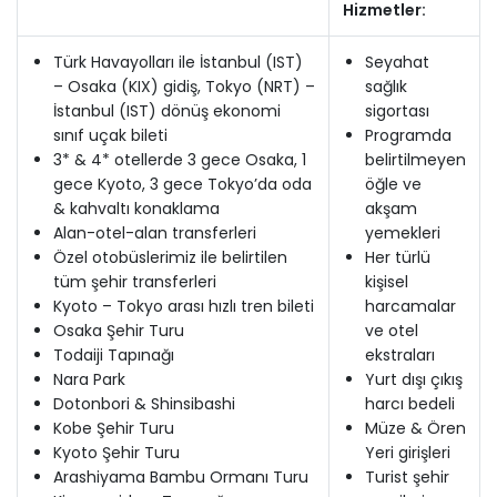
Hizmetler:
Türk Havayolları ile İstanbul (IST)
Seyahat
– Osaka (KIX) gidiş, Tokyo (NRT) –
sağlık
İstanbul (IST) dönüş ekonomi
sigortası
sınıf uçak bileti
Programda
3* & 4* otellerde 3 gece Osaka, 1
belirtilmeyen
gece Kyoto, 3 gece Tokyo’da oda
öğle ve
& kahvaltı konaklama
akşam
Alan-otel-alan transferleri
yemekleri
Özel otobüslerimiz ile belirtilen
Her türlü
tüm şehir transferleri
kişisel
Kyoto – Tokyo arası hızlı tren bileti
harcamalar
Osaka Şehir Turu
ve otel
Todaiji Tapınağı
ekstraları
Nara Park
Yurt dışı çıkış
Dotonbori & Shinsibashi
harcı bedeli
Kobe Şehir Turu
Müze & Ören
Kyoto Şehir Turu
Yeri girişleri
Arashiyama Bambu Ormanı Turu
Turist şehir