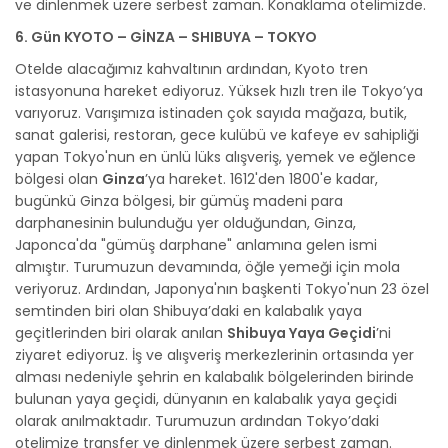
ve dinlenmek üzere serbest zaman. Konaklama otelimizde.
6. Gün KYOTO – GİNZA – SHIBUYA – TOKYO
Otelde alacağımız kahvaltının ardından, Kyoto tren
istasyonuna hareket ediyoruz. Yüksek hızlı tren ile Tokyo’ya
varıyoruz. Varışımıza istinaden çok sayıda mağaza, butik,
sanat galerisi, restoran, gece kulübü ve kafeye ev sahipliği
yapan Tokyo'nun en ünlü lüks alışveriş, yemek ve eğlence
bölgesi olan
Ginza
’ya hareket. 1612'den 1800'e kadar,
bugünkü Ginza bölgesi, bir gümüş madeni para
darphanesinin bulunduğu yer olduğundan, Ginza,
Japonca'da "gümüş darphane" anlamına gelen ismi
almıştır. Turumuzun devamında, öğle yemeği için mola
veriyoruz. Ardından, Japonya'nın başkenti Tokyo'nun 23 özel
semtinden biri olan Shibuya’daki en kalabalık yaya
geçitlerinden biri olarak anılan
Shibuya Yaya Geçidi
’ni
ziyaret ediyoruz. İş ve alışveriş merkezlerinin ortasında yer
alması nedeniyle şehrin en kalabalık bölgelerinden birinde
bulunan yaya geçidi, dünyanın en kalabalık yaya geçidi
olarak anılmaktadır. Turumuzun ardından Tokyo’daki
otelimize transfer ve dinlenmek üzere serbest zaman.