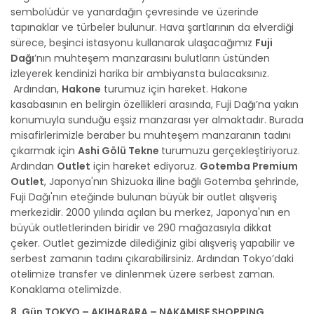
sembolüdür ve yanardağın çevresinde ve üzerinde
tapınaklar ve türbeler bulunur. Hava şartlarının da elverdiği
sürece, beşinci istasyonu kullanarak ulaşacağımız
Fuji
Dağı
’nın muhteşem manzarasını bulutların üstünden
izleyerek kendinizi harika bir ambiyansta bulacaksınız.
Ardından,
Hakone
turumuz için hareket. Hakone
kasabasının en belirgin özellikleri arasında, Fuji Dağı’na yakın
konumuyla sunduğu eşsiz manzarası yer almaktadır. Burada
misafirlerimizle beraber bu muhteşem manzaranın tadını
çıkarmak için
Ashi Gölü Tekne
turumuzu gerçekleştiriyoruz.
Ardından
Outlet
için hareket ediyoruz.
Gotemba Premium
Outlet
, Japonya'nın Shizuoka iline bağlı Gotemba şehrinde,
Fuji Dağı'nın eteğinde bulunan büyük bir outlet alışveriş
merkezidir. 2000 yılında açılan bu merkez, Japonya'nın en
büyük outletlerinden biridir ve 290 mağazasıyla dikkat
çeker. Outlet gezimizde dilediğiniz gibi alışveriş yapabilir ve
serbest zamanın tadını çıkarabilirsiniz. Ardından Tokyo’daki
otelimize transfer ve dinlenmek üzere serbest zaman.
Konaklama otelimizde.
8. Gün TOKYO – AKIHABARA – NAKAMISE SHOPPING