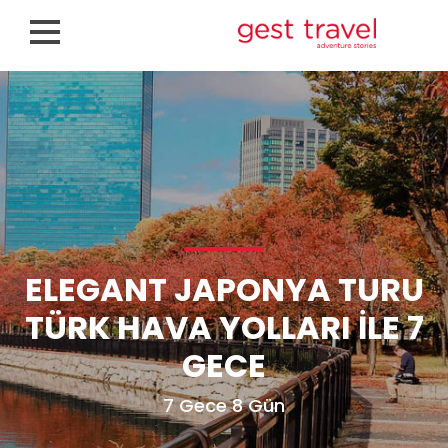
ELEGANT JAPONYA TURU
TÜRK HAVA YOLLARI ILE 7
GECE
7 Gece 8 Gün