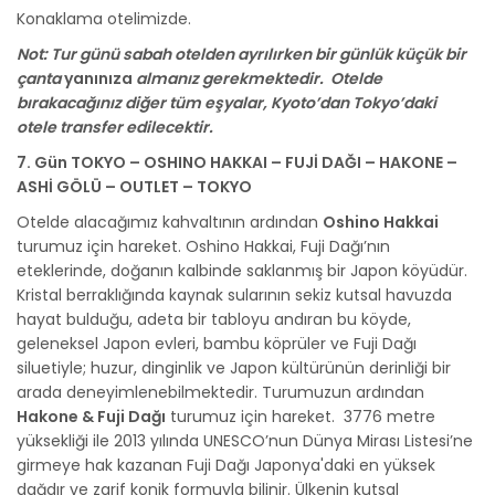
Konaklama otelimizde.
Not: Tur günü sabah otelden ayrılırken bir günlük küçük bir
çanta
yanınıza
almanız gerekmektedir. Otelde
bırakacağınız diğer tüm eşyalar, Kyoto’dan Tokyo’daki
otele transfer edilecektir.
7. Gün TOKYO – OSHINO HAKKAI – FUJİ DAĞI – HAKONE –
ASHİ GÖLÜ – OUTLET – TOKYO
Otelde alacağımız kahvaltının ardından
Oshino Hakkai
turumuz için hareket. Oshino Hakkai, Fuji Dağı’nın
eteklerinde, doğanın kalbinde saklanmış bir Japon köyüdür.
Kristal berraklığında kaynak sularının sekiz kutsal havuzda
hayat bulduğu, adeta bir tabloyu andıran bu köyde,
geleneksel Japon evleri, bambu köprüler ve Fuji Dağı
siluetiyle; huzur, dinginlik ve Japon kültürünün derinliği bir
arada deneyimlenebilmektedir. Turumuzun ardından
Hakone & Fuji Dağı
turumuz için hareket. 3776 metre
yüksekliği ile 2013 yılında UNESCO’nun Dünya Mirası Listesi’ne
girmeye hak kazanan Fuji Dağı Japonya'daki en yüksek
dağdır ve zarif konik formuyla bilinir. Ülkenin kutsal