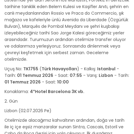
Listesi’nde yer alan Jeronimos Manastırı, Portekiz’in denizcilik
tarihine tanıklık eden Belem Kulesi ve Kaşifler Anıtı, şehrin en
canlı meydanlarından Rossio ve Praca do Commercio, şık
mağaza ve kafeleriyle ünlü Avenida da Liberdade (Özgürlük
Bulvarı), Marquês de Pombal Meydanı ve şehri kuşbakışı
izleyebileceğiniz tarihi Sao Jorge Kalesi göreceğimiz yerler
arasındadır. Turumuzun ardından otelimize transfer oluyor
ve odalarımıza yerleşiyoruz. Sonrasında dinlenmek veya
çevreyi keşfetmek için serbest zaman. Geceleme
otelimizde.
Uçuş No:
TK1755
(
Türk Havayolları
) - Kalkış:
Istanbul
-
Tarih:
01 Temmuz 2026
- Saat:
07:55
- Varış:
Lizbon
- Tarih:
01 Temmuz 2026
- Saat:
10:00
Konaklama:
4*Hotel Barcelona 3K vb.
2. Gün
Lizbon (02.07.2026 Pe)
Otelimizde alacağımız kahvaltının ardından, doğa ve tarih
ile iç içe eşsiz manzaralar sunan Sintra, Cascais, Estoril ve
Cabo da Roca Gezisi için yola çıkıyoruz. İlk durağımız,