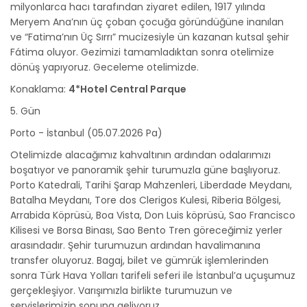
milyonlarca hacı tarafından ziyaret edilen, 1917 yılında
Meryem Ana’nın üç çoban çocuğa göründüğüne inanılan
ve “Fatima’nın Üç Sırrı” mucizesiyle ün kazanan kutsal şehir
Fátima oluyor. Gezimizi tamamladıktan sonra otelimize
dönüş yapıyoruz. Geceleme otelimizde.
Konaklama:
4*Hotel Central Parque
5. Gün
Porto - İstanbul (05.07.2026 Pa)
Otelimizde alacağımız kahvaltının ardından odalarımızı
boşatıyor ve panoramik şehir turumuzla güne başlıyoruz.
Porto Katedrali, Tarihi Şarap Mahzenleri, Liberdade Meydanı,
Batalha Meydanı, Tore dos Clerigos Kulesi, Riberia Bölgesi,
Arrabida Köprüsü, Boa Vista, Don Luis köprüsü, Sao Francisco
Kilisesi ve Borsa Binası, Sao Bento Tren göreceğimiz yerler
arasındadır. Şehir turumuzun ardından havalimanına
transfer oluyoruz. Bagaj, bilet ve gümrük işlemlerinden
sonra Türk Hava Yolları tarifeli seferi ile İstanbul’a uçuşumuz
gerçekleşiyor. Varışımızla birlikte turumuzun ve
servislerimizin sonuna geliyoruz.