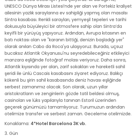
UNESCO Dünya Mirası Listesi’nde yer alan ve Portekiz kraliyet
ailesinin yazlık saraylarına ev sahipliği yapmış olan masalsı
Sintra kasabası. Renkli sarayları, yemyeşil tepeleri ve tarihi
dokusuyla büyüleyici bir atmosfere sahip olan Sintra’da
keyifli bir yürüyüş yapıyoruz. Ardından, Avrupa kıtasının en
batı noktası olan ve "karanın bittiği, denizin başladığı yer"
olarak anılan Cabo da Roca'ya ulaşıyoruz. Burada, uçsuz
bucaksız Atlantik Okyanusu'nu seyredebileceğiniz etkileyici
manzara eşliğinde fotoğraf molası veriyoruz. Daha sonra,
Atlantik kıyısında yer alan, zarif sokakları ve hareketli sahil
şeridi ile ünlü Cascais kasabasını ziyaret ediyoruz. Balıkçı
kökenli bu şirin sahil kasabasında deniz havası eşliğinde
serbest zamanımız olacak. Son olarak, uzun yıllar
aristokratların ve zenginlerin gözde tatil beldesi olmuş,
casinoları ve lüks yapılarıyla tanınan Estoril üzerinden
geçerek günümüzü tamamlıyoruz. Turumuzun ardından
otelimize transfer ve serbest zaman. Geceleme otelimizde.
Konaklama:
4*Hotel Barcelona 3K vb.
3. Gün