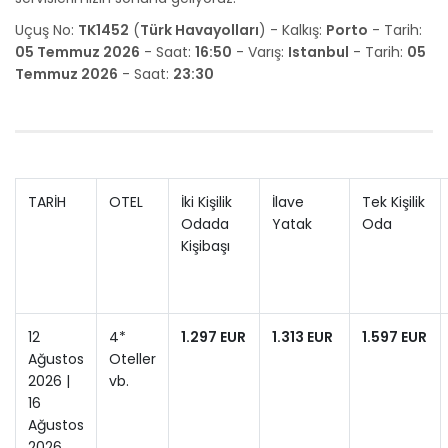
Uçuş No:
TK1452
(
Türk Havayolları
) - Kalkış:
Porto
- Tarih:
05 Temmuz 2026
- Saat:
16:50
- Varış:
Istanbul
- Tarih:
05
Temmuz 2026
- Saat:
23:30
TARİH
OTEL
İki Kişilik
İlave
Tek Kişilik
Odada
Yatak
Oda
Kişibaşı
12
4*
1.297 EUR
1.313 EUR
1.597 EUR
Ağustos
Oteller
2026 |
vb.
16
Ağustos
2026