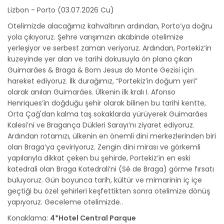
Lizbon - Porto (03.07.2026 Cu)
Otelimizde alacağımız kahvaltının ardından, Porto’ya doğru
yola çıkıyoruz. Şehre varışımızın akabinde otelimize
yerleşiyor ve serbest zaman veriyoruz. Ardından, Portekiz’in
kuzeyinde yer alan ve tarihi dokusuyla ön plana çıkan
Guimarães & Braga & Bom Jesus do Monte Gezisi için
hareket ediyoruz. İlk durağımız, “Portekiz’in doğum yeri”
olarak anılan Guimarães. Ülkenin ilk kralı I. Afonso
Henriques’in doğduğu şehir olarak bilinen bu tarihi kentte,
Orta Çağ'dan kalma taş sokaklarda yürüyerek Guimarães
Kalesi’ni ve Bragança Dükleri Sarayı’nı ziyaret ediyoruz.
Ardından rotamızı, ülkenin en önemli dini merkezlerinden biri
olan Braga’ya çeviriyoruz. Zengin dini mirası ve görkemli
yapılarıyla dikkat çeken bu şehirde, Portekiz’in en eski
katedrali olan Braga Katedrali’ni (Sé de Braga) görme fırsatı
buluyoruz. Gün boyunca tarih, kültür ve mimarinin iç içe
geçtiği bu özel şehirleri keşfettikten sonra otelimize dönüş
yapıyoruz. Geceleme otelimizde..
Konaklama:
4*Hotel Central Parque