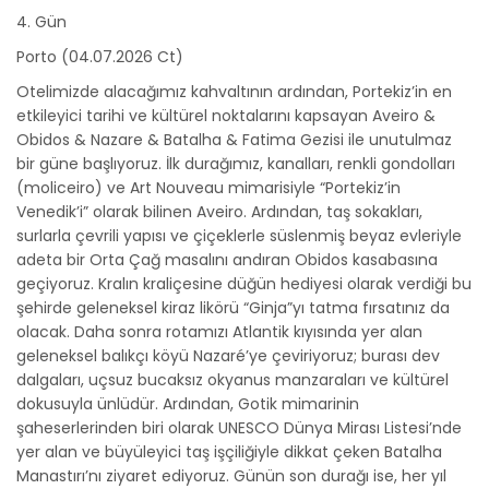
4. Gün
Porto (04.07.2026 Ct)
Otelimizde alacağımız kahvaltının ardından, Portekiz’in en
etkileyici tarihi ve kültürel noktalarını kapsayan Aveiro &
Obidos & Nazare & Batalha & Fatima Gezisi ile unutulmaz
bir güne başlıyoruz. İlk durağımız, kanalları, renkli gondolları
(moliceiro) ve Art Nouveau mimarisiyle “Portekiz’in
Venedik’i” olarak bilinen Aveiro. Ardından, taş sokakları,
surlarla çevrili yapısı ve çiçeklerle süslenmiş beyaz evleriyle
adeta bir Orta Çağ masalını andıran Obidos kasabasına
geçiyoruz. Kralın kraliçesine düğün hediyesi olarak verdiği bu
şehirde geleneksel kiraz likörü “Ginja”yı tatma fırsatınız da
olacak. Daha sonra rotamızı Atlantik kıyısında yer alan
geleneksel balıkçı köyü Nazaré’ye çeviriyoruz; burası dev
dalgaları, uçsuz bucaksız okyanus manzaraları ve kültürel
dokusuyla ünlüdür. Ardından, Gotik mimarinin
şaheserlerinden biri olarak UNESCO Dünya Mirası Listesi’nde
yer alan ve büyüleyici taş işçiliğiyle dikkat çeken Batalha
Manastırı’nı ziyaret ediyoruz. Günün son durağı ise, her yıl