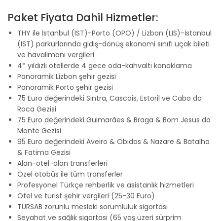
Paket Fiyata Dahil Hizmetler:
THY ile İstanbul (IST)-Porto (OPO) / Lizbon (LIS)-İstanbul
(IST) parkurlarında gidiş-dönüş ekonomi sınıfı uçak bileti
ve havalimanı vergileri
4* yıldızlı otellerde 4 gece oda-kahvaltı konaklama
Panoramik Lizbon şehir gezisi
Panoramik Porto şehir gezisi
75 Euro değerindeki Sintra, Cascais, Estoril ve Cabo da
Roca Gezisi
75 Euro değerindeki Guimarães & Braga & Bom Jesus do
Monte Gezisi
95 Euro değerindeki Aveiro & Obidos & Nazare & Batalha
& Fatima Gezisi
Alan-otel-alan transferleri
Özel otobüs ile tüm transferler
Profesyonel Türkçe rehberlik ve asistanlık hizmetleri
Otel ve turist şehir vergileri (25-30 Euro)
TURSAB zorunlu mesleki sorumluluk sigortası
Seyahat ve sağlık sigortası (65 yaş üzeri sürprim