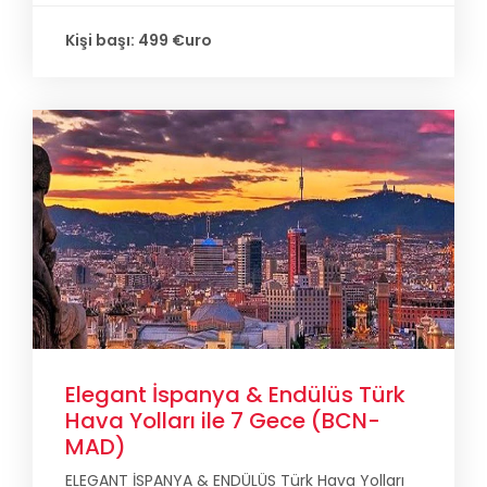
Kişi başı: 499 €uro
Elegant İspanya & Endülüs Türk
Hava Yolları ile 7 Gece (BCN-
MAD)
ELEGANT İSPANYA & ENDÜLÜS Türk Hava Yolları