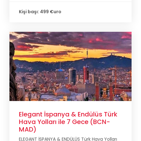
Kişi başı: 499 €uro
Elegant İspanya & Endülüs Türk
Hava Yolları ile 7 Gece (BCN-
MAD)
ELEGANT İSPANYA & ENDÜLÜS Türk Hava Yolları