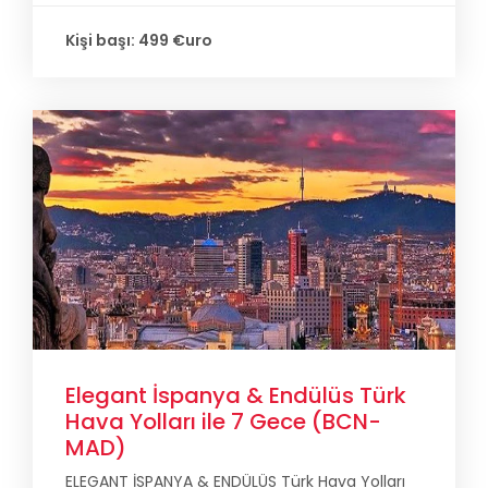
Kişi başı: 499 €uro
Elegant İspanya & Endülüs Türk
Hava Yolları ile 7 Gece (BCN-
MAD)
ELEGANT İSPANYA & ENDÜLÜS Türk Hava Yolları