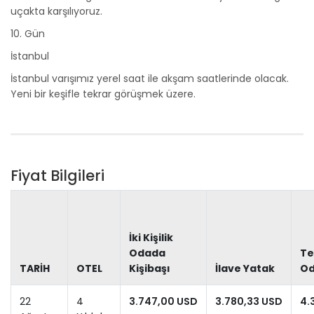
uçakta karşılıyoruz.
10. Gün
İstanbul
İstanbul varışımız yerel saat ile akşam saatlerinde olacak.
Yeni bir keşifle tekrar görüşmek üzere.
Fiyat Bilgileri
İki Kişilik
Odada
Te
TARİH
OTEL
Kişibaşı
İlave Yatak
O
22
4
3.747,00 USD
3.780,33 USD
4.