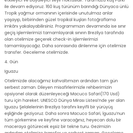
etkileyici ve büyüleyici seyir noktasıdır. Turumuza Kuş Parkı
ile devam ediyoruz. 160 kuş türünüm barındığı Dünyaca ünlü
Tropik yağmur ormanının içerisinde unutulmaz anlar
yaşayıp, birbirinden güzel tropikal kuşları fotoğraflama
imkânı yakalayabilirsiniz. Programımızın devamında ise sınır
geçiş işlemlerimizi tamamlayarak sınırın Brezilya tarafında
olan otelimize geçerek check-in işlemlerimizi
tamamlayacağız. Daha sonrasında dinlenme için otelimize
transfer. Geceleme otelimizde.
4. Gün
Iguazu
Otelimizde alacağımız kahvaltımızın ardından tam gün
serbest zaman. Dileyen misafirlerimizle rehberimizin
opsiyonel olarak düzenleyeceği Macuco Safari(170 Usd)
turu için hareket. UNESCO Dünya Mirası Listesi’nde yer alan
Iguazu Şelalelerinin Brezilya tarafını keyifli bir yürüyüş
eşliğinde geziyoruz. Daha sonra Macuco Safari, İguazu’nun
tüm görkemine ve keyfine varacağınız, heyecan dolu bir
maceraya götürecek eşsiz bir tekne turu. Gezimizin