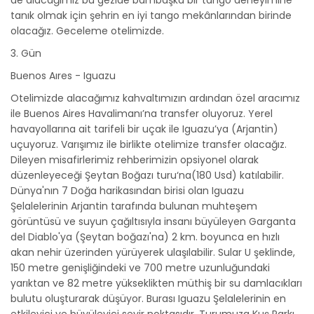
de alacağımız bu gezide bambaşka bir tango deneyimine
tanık olmak için şehrin en iyi tango mekânlarından birinde
olacağız. Geceleme otelimizde.
3. Gün
Buenos Aıres - Iguazu
Otelimizde alacağımız kahvaltımızın ardından özel aracımız
ile Buenos Aires Havalimanı’na transfer oluyoruz. Yerel
havayollarına ait tarifeli bir uçak ile Iguazu’ya (Arjantin)
uçuyoruz. Varışımız ile birlikte otelimize transfer olacağız.
Dileyen misafirlerimiz rehberimizin opsiyonel olarak
düzenleyeceği Şeytan Boğazı turu‘na(180 Usd) katılabilir.
Dünya'nın 7 Doğa harikasından birisi olan Iguazu
Şelalelerinin Arjantin tarafında bulunan muhteşem
görüntüsü ve suyun çağıltısıyla insanı büyüleyen Garganta
del Diablo'ya (Şeytan boğazı'na) 2 km. boyunca en hızlı
akan nehir üzerinden yürüyerek ulaşılabilir. Sular U şeklinde,
150 metre genişliğindeki ve 700 metre uzunluğundaki
yarıktan ve 82 metre yükseklikten müthiş bir su damlacıkları
bulutu oluşturarak düşüyor. Burası Iguazu Şelalelerinin en