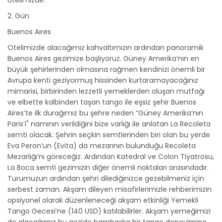
otelimizde.
2. Gün
Buenos Aıres
Otelimizde alacağımız kahvaltımızın ardından panoramik
Buenos Aires gezimize başlıyoruz. Güney Amerika’nın en
büyük şehirlerinden olmasına rağmen kendinizi önemli bir
Avrupa kenti geziyormuş hissinden kurtaramayacağınız
mimarisi, birbirinden lezzetli yemeklerden oluşan mutfağı
ve elbette kalbinden taşan tango ile eşsiz şehir Buenos
Aires’te ilk durağımız bu şehre neden “Güney Amerika’nın
Paris’i" namının verildiğini bize varlığı ile anlatan La Recoleta
semti olacak. Şehrin seçkin semtlerinden biri olan bu yerde
Eva Peron’un (Evita) da mezarının bulunduğu Recoleta
Mezarlığı’nı göreceğiz. Ardından Katedral ve Colon Tiyatrosu,
La Boca semti gezimizin diğer önemli noktaları arasındadır.
Turumuzun ardından şehri dilediğinizce gezebilmeniz için
serbest zaman. Akşam dileyen misafirlerimizle rehberimizin
opsiyonel olarak düzenleneceği akşam etkinliği Yemekli
Tango Gecesi’ne (140 USD) katılabilirler. Akşam yemeğimizi