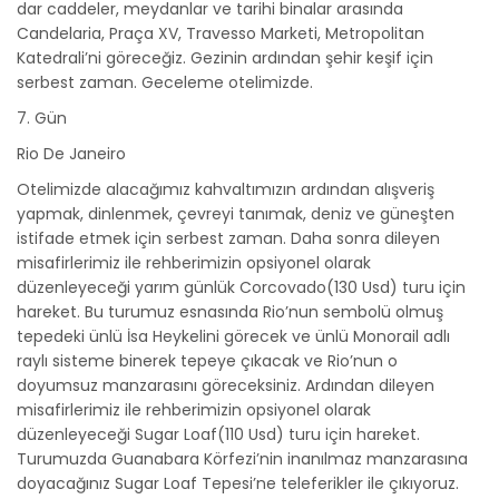
dar caddeler, meydanlar ve tarihi binalar arasında
Candelaria, Praça XV, Travesso Marketi, Metropolitan
Katedrali’ni göreceğiz. Gezinin ardından şehir keşif için
serbest zaman. Geceleme otelimizde.
7. Gün
Rio De Janeiro
Otelimizde alacağımız kahvaltımızın ardından alışveriş
yapmak, dinlenmek, çevreyi tanımak, deniz ve güneşten
istifade etmek için serbest zaman. Daha sonra dileyen
misafirlerimiz ile rehberimizin opsiyonel olarak
düzenleyeceği yarım günlük Corcovado(130 Usd) turu için
hareket. Bu turumuz esnasında Rio’nun sembolü olmuş
tepedeki ünlü İsa Heykelini görecek ve ünlü Monorail adlı
raylı sisteme binerek tepeye çıkacak ve Rio’nun o
doyumsuz manzarasını göreceksiniz. Ardından dileyen
misafirlerimiz ile rehberimizin opsiyonel olarak
düzenleyeceği Sugar Loaf(110 Usd) turu için hareket.
Turumuzda Guanabara Körfezi’nin inanılmaz manzarasına
doyacağınız Sugar Loaf Tepesi’ne teleferikler ile çıkıyoruz.