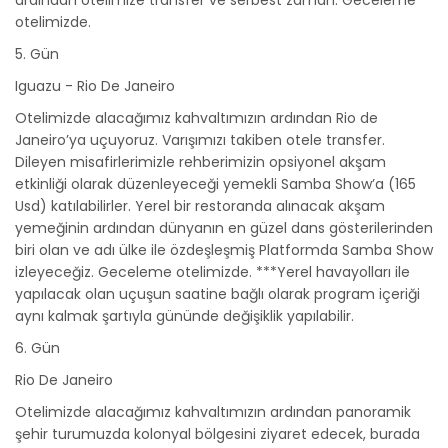
ardından otelimize transfer ve serbest zaman. Geceleme
otelimizde.
5. Gün
Iguazu - Rio De Janeiro
Otelimizde alacağımız kahvaltımızın ardından Rio de
Janeiro’ya uçuyoruz. Varışımızı takiben otele transfer.
Dileyen misafirlerimizle rehberimizin opsiyonel akşam
etkinliği olarak düzenleyeceği yemekli Samba Show’a (165
Usd) katılabilirler. Yerel bir restoranda alınacak akşam
yemeğinin ardından dünyanın en güzel dans gösterilerinden
biri olan ve adı ülke ile özdeşleşmiş Platformda Samba Show
izleyeceğiz. Geceleme otelimizde. ***Yerel havayolları ile
yapılacak olan uçuşun saatine bağlı olarak program içeriği
aynı kalmak şartıyla gününde değişiklik yapılabilir.
6. Gün
Rio De Janeiro
Otelimizde alacağımız kahvaltımızın ardından panoramik
şehir turumuzda kolonyal bölgesini ziyaret edecek, burada