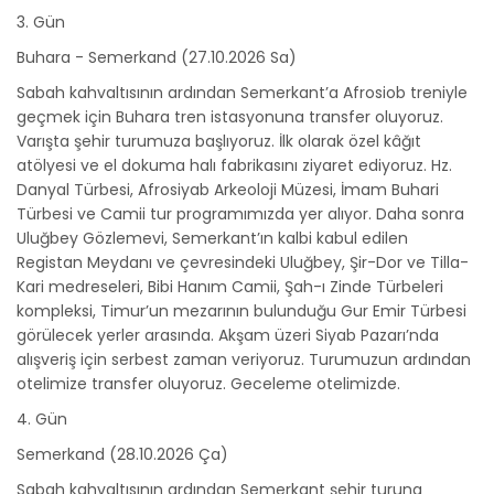
3. Gün
Buhara - Semerkand (27.10.2026 Sa)
Sabah kahvaltısının ardından Semerkant’a Afrosiob treniyle
geçmek için Buhara tren istasyonuna transfer oluyoruz.
Varışta şehir turumuza başlıyoruz. İlk olarak özel kâğıt
atölyesi ve el dokuma halı fabrikasını ziyaret ediyoruz. Hz.
Danyal Türbesi, Afrosiyab Arkeoloji Müzesi, İmam Buhari
Türbesi ve Camii tur programımızda yer alıyor. Daha sonra
Uluğbey Gözlemevi, Semerkant’ın kalbi kabul edilen
Registan Meydanı ve çevresindeki Uluğbey, Şir-Dor ve Tilla-
Kari medreseleri, Bibi Hanım Camii, Şah-ı Zinde Türbeleri
kompleksi, Timur’un mezarının bulunduğu Gur Emir Türbesi
görülecek yerler arasında. Akşam üzeri Siyab Pazarı’nda
alışveriş için serbest zaman veriyoruz. Turumuzun ardından
otelimize transfer oluyoruz. Geceleme otelimizde.
4. Gün
Semerkand (28.10.2026 Ça)
Sabah kahvaltısının ardından Semerkant şehir turuna