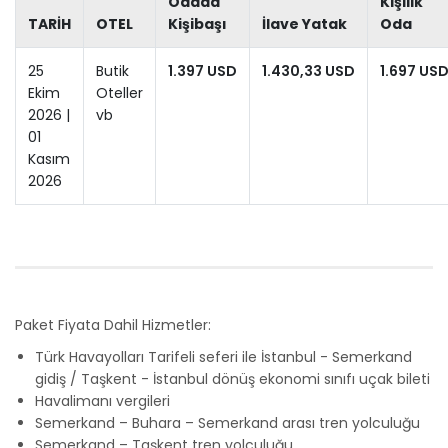
Odada
Kişilik
TARİH
OTEL
Kişibaşı
İlave Yatak
Oda
25
Butik
1.397 USD
1.430,33 USD
1.697 US
Ekim
Oteller
2026 |
vb
01
Kasım
2026
Paket Fiyata Dahil Hizmetler:
Türk Havayolları Tarifeli seferi ile İstanbul - Semerkand
gidiş / Taşkent - İstanbul dönüş ekonomi sınıfı uçak bileti
Havalimanı vergileri
Semerkand – Buhara – Semerkand arası tren yolculuğu
Semerkand – Taşkent tren yolculuğu