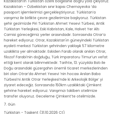
Kazakistan’ın Türkistan özerk bölgesine doğru yola çıkıyoruz.
Kazakistan – Özbekistan sınır kapısı Chernayevka ‘da
pasaport işlemlerimizi gerçekleştiriyoruz. Türkistan’a
varışımız ile birlikte çevre gezilerimize başlıyoruz. Türkistan
şehir gezimizde Piri Türkistan Ahmet Yesevi Türbesi, Antik
Türkistan Yerleşkesi, Eski Kabristan, Kale, Halvet Yer Altı
Camisi göreceğimiz yerler arasındadır. Sonrasında Otrar’a
hareket ediyoruz. Otrar, Kazakistan'ın güneyindeki Türkistan
eyaleti merkezi Türkistan şehrinden yaklaşık 57 kilometre
uzaklıkta yer almaktadır. Eskiden Farab olarak anılan Otrar,
filozof Farabi’nin doğduğu, Türk imparatoru Timur’un vefat
ettiği kent olarak bilinmektedir. Tarihte, 13. yüzyılda Batı ile
Doğu arasındaki güzergahın önemli ticaret merkezlerinden
biri olan Otrar’da Ahmet Yesevi ’nin hocası Arslan Baba
Türbesi’ni Antik Otrar Yerleşkesi’nde ki Arkeolojik Bölge’ yi
ziyaret edeceğiz. Sonrasında 150km uzaklıktaki Çimkent
şehrine hareket ediyoruz. Varışımızı takiben otelimize
transfer oluyoruz. Geceleme Çimkent’te otelimizde.
7. Gün
Türkistan - Taşkent (31.10.2026 Ct)