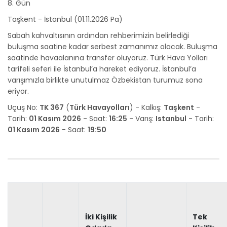
8. Gün
Taşkent - İstanbul (01.11.2026 Pa)
Sabah kahvaltısının ardından rehberimizin belirlediği
buluşma saatine kadar serbest zamanımız olacak. Buluşma
saatinde havaalanına transfer oluyoruz. Türk Hava Yolları
tarifeli seferi ile İstanbul’a hareket ediyoruz. İstanbul’a
varışımızla birlikte unutulmaz Özbekistan turumuz sona
eriyor.
Uçuş No:
TK 367
(
Türk Havayolları
) - Kalkış:
Taşkent
-
Tarih:
01 Kasım 2026
- Saat:
16:25
- Varış:
Istanbul
- Tarih:
01 Kasım 2026
- Saat:
19:50
İki Kişilik
Tek