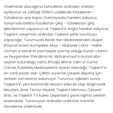
Otelimizde alacağımız kahvaltının ardından otelden
ayrılıyoruz ve yaklaşık 100km uzaklıktaki Kazakistan –
Özbekistan sınır kapısı Chernayevka hareket ediyoruz.
Varışımızla birlikte Kazakistan çıkış – Özbekistan giriş
işlemlerimizi yapıyoruz ve Taşkent’e doğru hareket ediyoruz.
Taşkent varışımızın ardından Taşkent şehit turumuzu
yapacağız. Turumuzda Barak Han Medresesinden oluşan
Khazrati Imam Kompleksi, Muyi – Mübarek Cami – Halife
Osman`ın kendi el yazmasıyla yazmış olduğu Kuran-ı Kerim
ve Peygamber Efendimiz Hz. Muhammed`in kutsal altın
saçının bulunduğu cami, Khodja Akhrar Valin`ın Cuma
Camisi, Kukeldaş Medreselerini ziyaret edeceğiz. Taşkent’in
en canlı pazarı olan ÇARSU oryantal çarşıda alışveriş için
serbest zamanımız bulunuyor. Turumuz öğleden sonra
Taşkent’in yeni kesiminde devam edecek olup; Bağımsızlık
Meydanı, Amir Temur Heykeli, Taşkent Metrosu, Cesaret
Anıtı, ve Taşkent TV kulesi (dışarıdan) göreceğimiz yerlerin
arasındadır. Turumuzun ardından otelimize transfer.
Geceleme otelimizde.