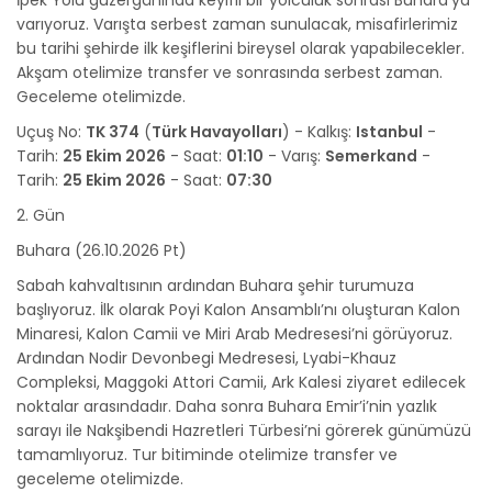
İpek Yolu güzergâhında keyifli bir yolculuk sonrası Buhara’ya
varıyoruz. Varışta serbest zaman sunulacak, misafirlerimiz
bu tarihi şehirde ilk keşiflerini bireysel olarak yapabilecekler.
Akşam otelimize transfer ve sonrasında serbest zaman.
Geceleme otelimizde.
Uçuş No:
TK 374
(
Türk Havayolları
) - Kalkış:
Istanbul
-
Tarih:
25 Ekim 2026
- Saat:
01:10
- Varış:
Semerkand
-
Tarih:
25 Ekim 2026
- Saat:
07:30
2. Gün
Buhara (26.10.2026 Pt)
Sabah kahvaltısının ardından Buhara şehir turumuza
başlıyoruz. İlk olarak Poyi Kalon Ansamblı’nı oluşturan Kalon
Minaresi, Kalon Camii ve Miri Arab Medresesi’ni görüyoruz.
Ardından Nodir Devonbegi Medresesi, Lyabi-Khauz
Compleksi, Maggoki Attori Camii, Ark Kalesi ziyaret edilecek
noktalar arasındadır. Daha sonra Buhara Emir’i’nin yazlık
sarayı ile Nakşibendi Hazretleri Türbesi’ni görerek günümüzü
tamamlıyoruz. Tur bitiminde otelimize transfer ve
geceleme otelimizde.