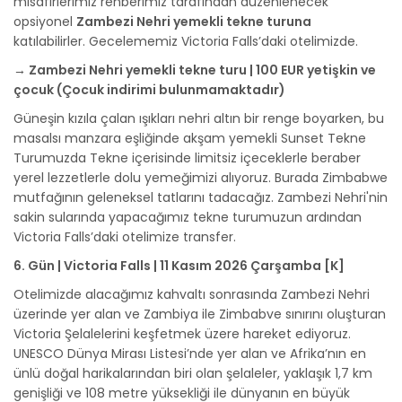
misafirlerimiz rehberimiz tarafından düzenlenecek
opsiyonel
Zambezi Nehri yemekli tekne turuna
katılabilirler. Gecelememiz Victoria Falls’daki otelimizde.
→ Zambezi Nehri yemekli tekne turu | 100 EUR yetişkin ve
çocuk (Çocuk indirimi bulunmamaktadır)
Güneşin kızıla çalan ışıkları nehri altın bir renge boyarken, bu
masalsı manzara eşliğinde akşam yemekli Sunset Tekne
Turumuzda Tekne içerisinde limitsiz içeceklerle beraber
yerel lezzetlerle dolu yemeğimizi alıyoruz. Burada Zimbabwe
mutfağının geleneksel tatlarını tadacağız. Zambezi Nehri'nin
sakin sularında yapacağımız tekne turumuzun ardından
Victoria Falls’daki otelimize transfer.
6. Gün | Victoria Falls | 11 Kasım 2026 Çarşamba [K]
Otelimizde alacağımız kahvaltı sonrasında Zambezi Nehri
üzerinde yer alan ve Zambiya ile Zimbabve sınırını oluşturan
Victoria Şelalelerini keşfetmek üzere hareket ediyoruz.
UNESCO Dünya Mirası Listesi’nde yer alan ve Afrika’nın en
ünlü doğal harikalarından biri olan şelaleler, yaklaşık 1,7 km
genişliği ve 108 metre yüksekliği ile dünyanın en büyük