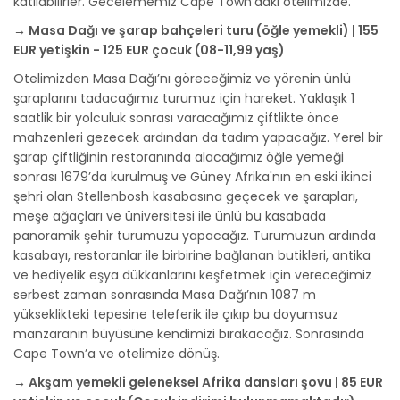
katılabilirler. Gecelememiz Cape Town’daki otelimizde.
→ Masa Dağı ve şarap bahçeleri turu (öğle yemekli) | 155
EUR yetişkin - 125 EUR çocuk (08-11,99 yaş)
Otelimizden Masa Dağı’nı göreceğimiz ve yörenin ünlü
şaraplarını tadacağımız turumuz için hareket. Yaklaşık 1
saatlik bir yolculuk sonrası varacağımız çiftlikte önce
mahzenleri gezecek ardından da tadım yapacağız. Yerel bir
şarap çiftliğinin restoranında alacağımız öğle yemeği
sonrası 1679’da kurulmuş ve Güney Afrika'nın en eski ikinci
şehri olan Stellenbosh kasabasına geçecek ve şarapları,
meşe ağaçları ve üniversitesi ile ünlü bu kasabada
panoramik şehir turumuzu yapacağız. Turumuzun ardında
kasabayı, restoranlar ile birbirine bağlanan butikleri, antika
ve hediyelik eşya dükkanlarını keşfetmek için vereceğimiz
serbest zaman sonrasında Masa Dağı’nın 1087 m
yükseklikteki tepesine teleferik ile çıkıp bu doyumsuz
manzaranın büyüsüne kendimizi bırakacağız. Sonrasında
Cape Town’a ve otelimize dönüş.
→ Akşam yemekli geleneksel Afrika dansları şovu | 85 EUR