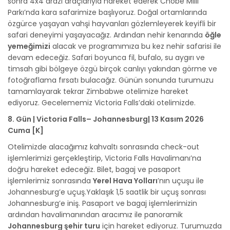
sonra 4x4 arazi araçlarıyla hareket ederek Chobe Milli
Parkı’nda kara safarimize başlıyoruz. Doğal ortamlarında
özgürce yaşayan vahşi hayvanları gözlemleyerek keyifli bir
safari deneyimi yaşayacağız. Ardından nehir kenarında
öğle
yemeğimizi
alacak ve programımıza bu kez nehir safarisi ile
devam edeceğiz. Safari boyunca fil, bufalo, su aygırı ve
timsah gibi bölgeye özgü birçok canlıyı yakından görme ve
fotoğraflama fırsatı bulacağız. Günün sonunda turumuzu
tamamlayarak tekrar Zimbabwe otelimize hareket
ediyoruz. Gecelememiz Victoria Falls’daki otelimizde.
8. Gün | Victoria Falls– Johannesburg| 13 Kasım 2026
Cuma [K]
Otelimizde alacağımız kahvaltı sonrasında check-out
işlemlerimizi gerçekleştirip, Victoria Falls Havalimanı’na
doğru hareket edeceğiz. Bilet, bagaj ve pasaport
işlemlerimiz sonrasında
Yerel Hava Yolları
’nın uçuşu ile
Johannesburg’e uçuş.Yaklaşık 1,5 saatlik bir uçuş sonrası
Johannesburg’e iniş. Pasaport ve bagaj işlemlerimizin
ardından havalimanından aracımız ile panoramik
Johannesburg şehir turu
için hareket ediyoruz. Turumuzda