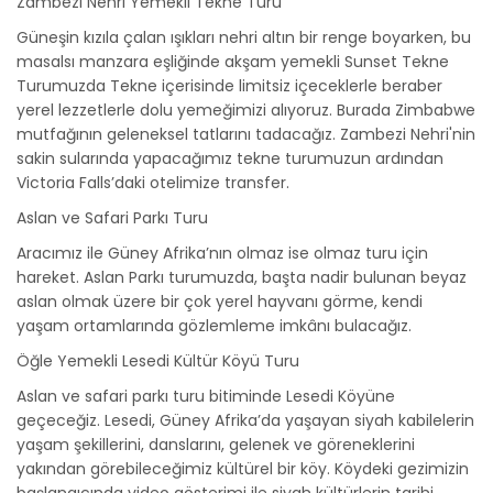
Zambezi Nehri Yemekli Tekne Turu
Güneşin kızıla çalan ışıkları nehri altın bir renge boyarken, bu
masalsı manzara eşliğinde akşam yemekli Sunset Tekne
Turumuzda Tekne içerisinde limitsiz içeceklerle beraber
yerel lezzetlerle dolu yemeğimizi alıyoruz. Burada Zimbabwe
mutfağının geleneksel tatlarını tadacağız. Zambezi Nehri'nin
sakin sularında yapacağımız tekne turumuzun ardından
Victoria Falls’daki otelimize transfer.
Aslan ve Safari Parkı Turu
Aracımız ile Güney Afrika’nın olmaz ise olmaz turu için
hareket. Aslan Parkı turumuzda, başta nadir bulunan beyaz
aslan olmak üzere bir çok yerel hayvanı görme, kendi
yaşam ortamlarında gözlemleme imkânı bulacağız.
Öğle Yemekli Lesedi Kültür Köyü Turu
Aslan ve safari parkı turu bitiminde Lesedi Köyüne
geçeceğiz. Lesedi, Güney Afrika’da yaşayan siyah kabilelerin
yaşam şekillerini, danslarını, gelenek ve göreneklerini
yakından görebileceğimiz kültürel bir köy. Köydeki gezimizin