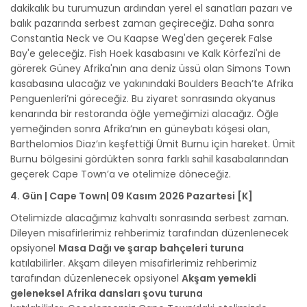
dakikalık bu turumuzun ardından yerel el sanatları pazarı ve
balık pazarında serbest zaman geçireceğiz. Daha sonra
Constantia Neck ve Ou Kaapse Weg'den geçerek False
Bay'e geleceğiz. Fish Hoek kasabasını ve Kalk Körfezi'ni de
görerek Güney Afrika'nın ana deniz üssü olan Simons Town
kasabasına ulacağız ve yakınındaki Boulders Beach’te Afrika
Penguenleri’ni göreceğiz. Bu ziyaret sonrasında okyanus
kenarında bir restoranda öğle yemeğimizi alacağız. Öğle
yemeğinden sonra Afrika’nın en güneybatı köşesi olan,
Barthelomios Diaz’ın keşfettiği Ümit Burnu için hareket. Ümit
Burnu bölgesini gördükten sonra farklı sahil kasabalarından
geçerek Cape Town’a ve otelimize döneceğiz.
4. Gün | Cape Town| 09 Kasım 2026 Pazartesi [K]
Otelimizde alacağımız kahvaltı sonrasında serbest zaman.
Dileyen misafirlerimiz rehberimiz tarafından düzenlenecek
opsiyonel
Masa Dağı ve şarap bahçeleri turuna
katılabilirler. Akşam dileyen misafirlerimiz rehberimiz
tarafından düzenlenecek opsiyonel
Akşam yemekli
geleneksel Afrika dansları şovu turuna