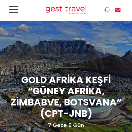
GOLD AFRIKA KEŞFI
“GÜNEY AFRIKA,
ZIMBABVE, BOTSVANA”
(CPT-JNB)
7 Gece 9 Gün