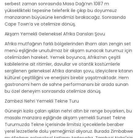
serbest zaman sonrasında Masa Dağı’nın 1087 m
yükseklikteki tepesine teleferik ile çıkıp bu doyumsuz
manzaranın büyüsüne kendimizi bırakacağız. Sonrasında
Cape Town’a ve otelimize dönüş.
Akşam Yemekli Geleneksel Afrika Dansları Şovu
Afrika mutfağının farklı bölgelerinden ilham alan zengin set
menü eşliğinde unutulmaz bir akşam sunacak turumuz için
otelimizden hareket. Yemek boyunca, Afrika’nın çeşitli
kabilelerine ait ritimler, davullar ve otantik kostümlerle
sergilenen geleneksel Afrika dansları şovu, izleyicilere kıtanın
kültürel çeşitliliğini ve enerjisini birebir yaşatmaktadır. Hem
gastronomi hem de sahne performansını bir arada sunan
bu özel deneyim sonrasında otelimize dönüş.
Zambezi Nehri Yemekli Tekne Turu
Güneşin kızıla çalan ışıkları nehri altın bir renge boyarken, bu
masalsı manzara eşliğinde akşam yemekli Sunset Tekne
Turumuzda Tekne içerisinde limitsiz içeceklerle beraber
yerel lezzetlerle dolu yemeğimizi alıyoruz. Burada Zimbabwe