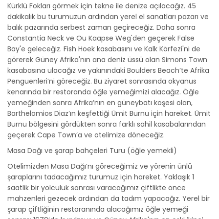
Kürklü Fokları görmek için tekne ile denize açılacağız. 45
dakikalık bu turumuzun ardından yerel el sanatları pazarı ve
balık pazarında serbest zaman geçireceğiz. Daha sonra
Constantia Neck ve Ou Kaapse Weg'den geçerek False
Bay'e geleceğiz. Fish Hoek kasabasını ve Kalk Körfezi'ni de
görerek Güney Afrika'nın ana deniz üssü olan Simons Town
kasabasına ulacağız ve yakınındaki Boulders Beach’te Afrika
Penguenleri’ni göreceğiz. Bu ziyaret sonrasında okyanus
kenarında bir restoranda öğle yemeğimizi alacağız. Öğle
yemeğinden sonra Afrika’nın en güneybatı köşesi olan,
Barthelomios Diaz’ın keşfettiği Ümit Burnu için hareket. Ümit
Burnu bölgesini gördükten sonra farklı sahil kasabalarından
geçerek Cape Town’a ve otelimize döneceğiz.
Masa Dağı ve şarap bahçeleri Turu (öğle yemekli)
Otelimizden Masa Dağı’nı göreceğimiz ve yörenin ünlü
şaraplarını tadacağımız turumuz için hareket. Yaklaşık 1
saatlik bir yolculuk sonrası varacağımız çiftlikte önce
mahzenleri gezecek ardından da tadım yapacağız. Yerel bir
şarap çiftliğinin restoranında alacağımız öğle yemeği