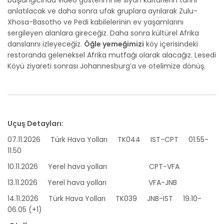
başlangıcında video gösterimi ile siyah kültürlerin tarihi
anlatılacak ve daha sonra ufak gruplara ayrılarak Zulu-
Xhosa-Basotho ve Pedi kabilelerinin ev yaşamlarını
sergileyen alanlara gireceğiz. Daha sonra kültürel Afrika
danslarını izleyeceğiz.
Öğle yemeğimizi
köy içerisindeki
restoranda geleneksel Afrika mutfağı olarak alacağız. Lesedi
Köyü ziyareti sonrası Johannesburg’a ve otelimize dönüş.
Uçuş Detayları:
07.11.2026 Türk Hava Yolları TK044 IST-CPT 01.55-
11.50
10.11.2026 Yerel hava yolları CPT-VFA
13.11.2026 Yerel hava yolları VFA-JNB
14.11.2026 Türk Hava Yolları TK039 JNB-IST 19.10-
06.05 (+1)