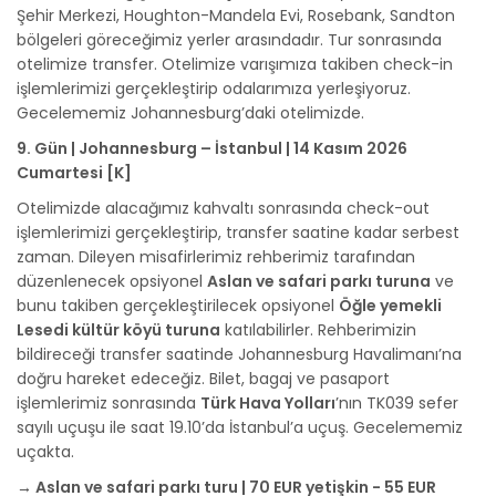
Şehir Merkezi, Houghton-Mandela Evi, Rosebank, Sandton
bölgeleri göreceğimiz yerler arasındadır. Tur sonrasında
otelimize transfer. Otelimize varışımıza takiben check-in
işlemlerimizi gerçekleştirip odalarımıza yerleşiyoruz.
Gecelememiz Johannesburg’daki otelimizde.
9. Gün | Johannesburg – İstanbul | 14 Kasım 2026
Cumartesi [K]
Otelimizde alacağımız kahvaltı sonrasında check-out
işlemlerimizi gerçekleştirip, transfer saatine kadar serbest
zaman. Dileyen misafirlerimiz rehberimiz tarafından
düzenlenecek opsiyonel
Aslan ve safari parkı turuna
ve
bunu takiben gerçekleştirilecek opsiyonel
Öğle yemekli
Lesedi kültür köyü turuna
katılabilirler. Rehberimizin
bildireceği transfer saatinde Johannesburg Havalimanı’na
doğru hareket edeceğiz. Bilet, bagaj ve pasaport
işlemlerimiz sonrasında
Türk Hava Yolları
’nın TK039 sefer
sayılı uçuşu ile saat 19.10’da İstanbul’a uçuş. Gecelememiz
uçakta.
→ Aslan ve safari parkı turu | 70 EUR yetişkin - 55 EUR