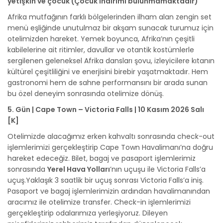
yetişkin ve çocuk (Çocuk indirimi bulunmamaktadır)
Afrika mutfağının farklı bölgelerinden ilham alan zengin set
menü eşliğinde unutulmaz bir akşam sunacak turumuz için
otelimizden hareket. Yemek boyunca, Afrika’nın çeşitli
kabilelerine ait ritimler, davullar ve otantik kostümlerle
sergilenen geleneksel Afrika dansları şovu, izleyicilere kıtanın
kültürel çeşitliliğini ve enerjisini birebir yaşatmaktadır. Hem
gastronomi hem de sahne performansını bir arada sunan
bu özel deneyim sonrasında otelimize dönüş.
5. Gün | Cape Town – Victoria Falls | 10 Kasım 2026 Salı
[K]
Otelimizde alacağımız erken kahvaltı sonrasında check-out
işlemlerimizi gerçekleştirip Cape Town Havalimanı’na doğru
hareket edeceğiz. Bilet, bagaj ve pasaport işlemlerimiz
sonrasında
Yerel Hava Yolları
’nın uçuşu ile Victoria Falls’a
uçuş.Yaklaşık 3 saatlik bir uçuş sonrası Victoria Falls’a iniş.
Pasaport ve bagaj işlemlerimizin ardından havalimanından
aracımız ile otelimize transfer. Check-in işlemlerimizi
gerçekleştirip odalarımıza yerleşiyoruz. Dileyen