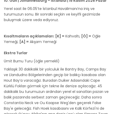
10. Gün | Johannesburg – İstanbul | 15 Kasım 2026 Pazar
Yerel saat ile 06.05’te İstanbul Havalimanı’na iniş ve
turumuzun sonu. Bir sonraki seçkin ve keyifli gezimizde
buluşmak üzere veda ediyoruz.
Kısaltmaların açıklamaları: [K] =
Kahvaltı,
[Ö] =
Öğle
Yemeği,
[A] =
Akşam Yemeği
Ekstra Turlar
Ümit Burnu Turu (öğle yemekli)
Yaklaşık 30 dakikalık bir yolculuk ile Bantry Bay, Camps Bay
ve Llandudno Bölgelerinden geçip bir balıkçı kasabası olan
Hout Bay’a varacağız. Buradan Duiker Adasındaki Cape
Kürklü Fokları görmek için tekne ile denize açılacağız. 45
dakikalık bu turumuzun ardından yerel el sanatları pazarı ve
balık pazarında serbest zaman geçireceğiz. Daha sonra
Constantia Neck ve Ou Kaapse Weg'den geçerek False
Bay'e geleceğiz. Fish Hoek kasabasını ve Kalk Körfezi'ni de