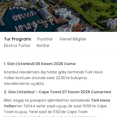
Tur Programı
Fiyatlar
Genel Bilgiler
Ekstra Turlar
Notlar
1. Gün | İstanbul| 06 Kasım 2026 Cuma
İstanbul Havalimanı dış hatlar gidiş terminali Türk Hava
Yolları kontuarı önünde saat 22.55’te buluşma.
Gecelememiz uçakta.
2. Gün | İstanbul – Cape Town| 07 Kasım 2026 Cumartesi
Bilet, bagaj ve pasaport işlemlerimiz sonrasında
Türk Hava
Yolları
’nın TK044 sefer sayılı uçuşu ile saat 01.55’te Cape
Town’a uçuş. Yerel saat ile 11.50’de Cape Town