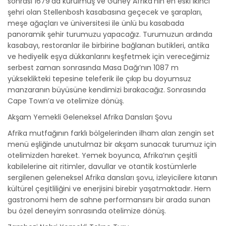
sonrası 1679’da kurulmuş ve Güney Afrika'nın en eski ikinci
şehri olan Stellenbosh kasabasına geçecek ve şarapları,
meşe ağaçları ve üniversitesi ile ünlü bu kasabada
panoramik şehir turumuzu yapacağız. Turumuzun ardında
kasabayı, restoranlar ile birbirine bağlanan butikleri, antika
ve hediyelik eşya dükkanlarını keşfetmek için vereceğimiz
serbest zaman sonrasında Masa Dağı’nın 1087 m
yükseklikteki tepesine teleferik ile çıkıp bu doyumsuz
manzaranın büyüsüne kendimizi bırakacağız. Sonrasında
Cape Town’a ve otelimize dönüş.
Akşam Yemekli Geleneksel Afrika Dansları Şovu
Afrika mutfağının farklı bölgelerinden ilham alan zengin set
menü eşliğinde unutulmaz bir akşam sunacak turumuz için
otelimizden hareket. Yemek boyunca, Afrika’nın çeşitli
kabilelerine ait ritimler, davullar ve otantik kostümlerle
sergilenen geleneksel Afrika dansları şovu, izleyicilere kıtanın
kültürel çeşitliliğini ve enerjisini birebir yaşatmaktadır. Hem
gastronomi hem de sahne performansını bir arada sunan
bu özel deneyim sonrasında otelimize dönüş.