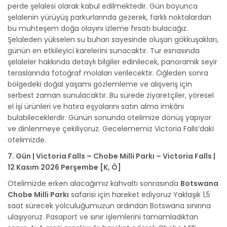
perde şelalesi olarak kabul edilmektedir. Gün boyunca
şelalenin yürüyüş parkurlarında gezerek, farklı noktalardan
bu muhteşem doğa olayını izleme fırsatı bulacağız.
Şelaleden yükselen su buharı sayesinde oluşan gökkuşakları,
günün en etkileyici karelerini sunacaktır. Tur esnasında
şelaleler hakkında detaylı bilgiler edinilecek, panoramik seyir
teraslarında fotoğraf molaları verilecektir. Öğleden sonra
bölgedeki doğal yaşamı gözlemleme ve alışveriş için
serbest zaman sunulacaktır. Bu sürede ziyaretçiler, yöresel
el işi ürünleri ve hatıra eşyalarını satın alma imkânı
bulabileceklerdir. Günün sonunda otelimize dönüş yapıyor
ve dinlenmeye çekiliyoruz. Gecelememiz Victoria Falls’daki
otelimizde.
7. Gün | Victoria Falls – Chobe Milli Parkı – Victoria Falls |
12 Kasım 2026 Perşembe [K, Ö]
Otelimizde erken alacağımız kahvaltı sonrasında
Botswana
Chobe Milli Parkı
safarisi için hareket ediyoruz Yaklaşık 1,5
saat sürecek yolculuğumuzun ardından Botswana sınırına
ulaşıyoruz. Pasaport ve sınır işlemlerini tamamladıktan