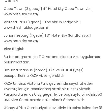
Oteller:
Cape Town (3 gece) | 4* Hotel Sky Cape Town vb. |
www.hotelsky.co.za/
Victoria Falls (3 gece) | The Shrub Lodge vb. |
www.theshrublodge.com/
Johannesburg (1 gece) | 3* Hotel Sky Sandton vb. |
www.hotelsky.co.za/
Vize Bilgisi:
Bu tur programı için T.C. vatandaşlarına vize uygulaması
bulunmaktadır.
Umuma mahsus (bordo) T.C. ve Hususi (yeşil)
pasaportlarına KAZA vizesi gereklidir.
KAZA Univisa, Victoria Falls çevresinde seyahat eden
ziyaretçiler için tasarlanmış ortak bir turistik vizedir.
Pasaportta en az 6 ay geçerlilik ve boş sayfa olmalıdır. 50
USD vize ücreti sınırda nakit olarak ödenecektir.
Güney Afrika Cumhuriyeti devletinin talebine istinaden 18