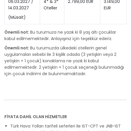
06.03.2027 /
4* & 3*
2.799,00 EUR
3.149,00
14.03.2027
Oteller
EUR
(Müsait)
Önemli not:
Bu turumuza ne yazık ki 8 yaş altı çocuklar
kabul edilmemektedir. Anlayışınız için teşekkür ederiz.
Önemli not:
Bu turumuzda ülkedeki otellerin genel
uygulamaları sebebi ile 3 kişilik odada (3 yetişkin veya 2
yetişkin + 1 çocuk) konaklama ne yazık ki kabul
edilmemektedir. 2 yetişkin + 1 çocuk seçeneği bulunmadığı
için çocuk indirimi de bulunmamaktadır.
FİYATA DAHİL OLAN HİZMETLER
Türk Hava Yolları tarifeli seferleri ile IST-CPT ve JNB-IST