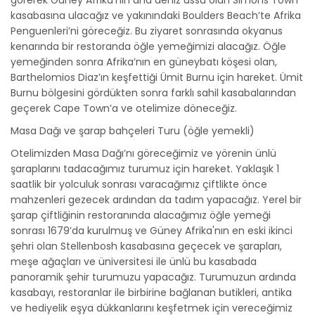
görerek Güney Afrika'nın ana deniz üssü olan Simons Town
kasabasına ulacağız ve yakınındaki Boulders Beach’te Afrika
Penguenleri’ni göreceğiz. Bu ziyaret sonrasında okyanus
kenarında bir restoranda öğle yemeğimizi alacağız. Öğle
yemeğinden sonra Afrika’nın en güneybatı köşesi olan,
Barthelomios Diaz’ın keşfettiği Ümit Burnu için hareket. Ümit
Burnu bölgesini gördükten sonra farklı sahil kasabalarından
geçerek Cape Town’a ve otelimize döneceğiz.
Masa Dağı ve şarap bahçeleri Turu (öğle yemekli)
Otelimizden Masa Dağı’nı göreceğimiz ve yörenin ünlü
şaraplarını tadacağımız turumuz için hareket. Yaklaşık 1
saatlik bir yolculuk sonrası varacağımız çiftlikte önce
mahzenleri gezecek ardından da tadım yapacağız. Yerel bir
şarap çiftliğinin restoranında alacağımız öğle yemeği
sonrası 1679’da kurulmuş ve Güney Afrika'nın en eski ikinci
şehri olan Stellenbosh kasabasına geçecek ve şarapları,
meşe ağaçları ve üniversitesi ile ünlü bu kasabada
panoramik şehir turumuzu yapacağız. Turumuzun ardında
kasabayı, restoranlar ile birbirine bağlanan butikleri, antika
ve hediyelik eşya dükkanlarını keşfetmek için vereceğimiz