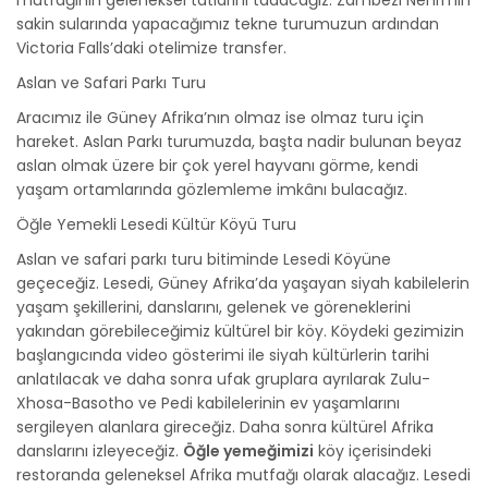
mutfağının geleneksel tatlarını tadacağız. Zambezi Nehri'nin
sakin sularında yapacağımız tekne turumuzun ardından
Victoria Falls’daki otelimize transfer.
Aslan ve Safari Parkı Turu
Aracımız ile Güney Afrika’nın olmaz ise olmaz turu için
hareket. Aslan Parkı turumuzda, başta nadir bulunan beyaz
aslan olmak üzere bir çok yerel hayvanı görme, kendi
yaşam ortamlarında gözlemleme imkânı bulacağız.
Öğle Yemekli Lesedi Kültür Köyü Turu
Aslan ve safari parkı turu bitiminde Lesedi Köyüne
geçeceğiz. Lesedi, Güney Afrika’da yaşayan siyah kabilelerin
yaşam şekillerini, danslarını, gelenek ve göreneklerini
yakından görebileceğimiz kültürel bir köy. Köydeki gezimizin
başlangıcında video gösterimi ile siyah kültürlerin tarihi
anlatılacak ve daha sonra ufak gruplara ayrılarak Zulu-
Xhosa-Basotho ve Pedi kabilelerinin ev yaşamlarını
sergileyen alanlara gireceğiz. Daha sonra kültürel Afrika
danslarını izleyeceğiz.
Öğle yemeğimizi
köy içerisindeki
restoranda geleneksel Afrika mutfağı olarak alacağız. Lesedi