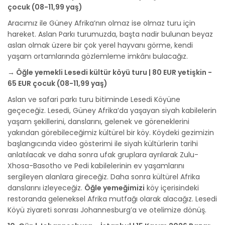
çocuk (08-11,99 yaş)
Aracımız ile Güney Afrika’nın olmaz ise olmaz turu için
hareket. Aslan Parkı turumuzda, başta nadir bulunan beyaz
aslan olmak üzere bir çok yerel hayvanı görme, kendi
yaşam ortamlarında gözlemleme imkânı bulacağız.
→ Öğle yemekli Lesedi kültür köyü turu | 80 EUR yetişkin -
65 EUR çocuk (08-11,99 yaş)
Aslan ve safari parkı turu bitiminde Lesedi Köyüne
geçeceğiz. Lesedi, Güney Afrika’da yaşayan siyah kabilelerin
yaşam şekillerini, danslarını, gelenek ve göreneklerini
yakından görebileceğimiz kültürel bir köy. Köydeki gezimizin
başlangıcında video gösterimi ile siyah kültürlerin tarihi
anlatılacak ve daha sonra ufak gruplara ayrılarak Zulu-
Xhosa-Basotho ve Pedi kabilelerinin ev yaşamlarını
sergileyen alanlara gireceğiz. Daha sonra kültürel Afrika
danslarını izleyeceğiz.
Öğle yemeğimizi
köy içerisindeki
restoranda geleneksel Afrika mutfağı olarak alacağız. Lesedi
Köyü ziyareti sonrası Johannesburg’a ve otelimize dönüş.