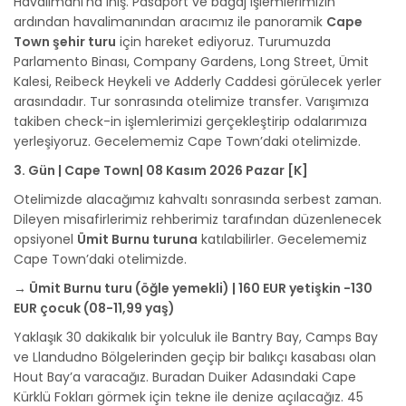
Havalimanı’na iniş. Pasaport ve bagaj işlemlerimizin
ardından havalimanından aracımız ile panoramik
Cape
Town şehir turu
için hareket ediyoruz. Turumuzda
Parlamento Binası, Company Gardens, Long Street, Ümit
Kalesi, Reibeck Heykeli ve Adderly Caddesi görülecek yerler
arasındadır. Tur sonrasında otelimize transfer. Varışımıza
takiben check-in işlemlerimizi gerçekleştirip odalarımıza
yerleşiyoruz. Gecelememiz Cape Town’daki otelimizde.
3. Gün | Cape Town| 08 Kasım 2026 Pazar [K]
Otelimizde alacağımız kahvaltı sonrasında serbest zaman.
Dileyen misafirlerimiz rehberimiz tarafından düzenlenecek
opsiyonel
Ümit Burnu turuna
katılabilirler. Gecelememiz
Cape Town’daki otelimizde.
→ Ümit Burnu turu (öğle yemekli) | 160 EUR yetişkin -130
EUR çocuk (08-11,99 yaş)
Yaklaşık 30 dakikalık bir yolculuk ile Bantry Bay, Camps Bay
ve Llandudno Bölgelerinden geçip bir balıkçı kasabası olan
Hout Bay’a varacağız. Buradan Duiker Adasındaki Cape
Kürklü Fokları görmek için tekne ile denize açılacağız. 45