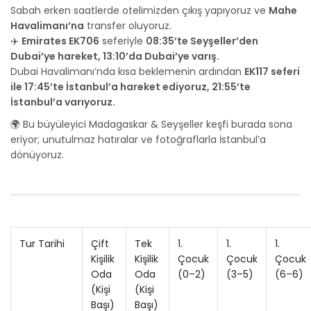
Sabah erken saatlerde otelimizden çıkış yapıyoruz ve
Mahe
Havalimanı’na
transfer oluyoruz.
✈️
Emirates EK706
seferiyle
08:35’te Seyşeller’den
Dubai’ye hareket, 13:10’da Dubai’ye varış.
Dubai Havalimanı’nda kısa beklemenin ardından
EK117 seferi
ile 17:45’te İstanbul’a hareket ediyoruz, 21:55’te
İstanbul’a varıyoruz.
🌍 Bu büyüleyici Madagaskar & Seyşeller keşfi burada sona
eriyor; unutulmaz hatıralar ve fotoğraflarla İstanbul’a
dönüyoruz.
Tur Tarihi
Çift
Tek
1.
1.
1.
Kişilik
Kişilik
Çocuk
Çocuk
Çocuk
Oda
Oda
(0–2)
(3–5)
(6–6)
(Kişi
(Kişi
Başı)
Başı)