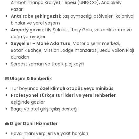
Ambohimanga Kraliyet Tepesi (UNESCO), Analakely
Pazarı
Antsirabe şehir gezisi:
taş oymacılığı atölyeleri, koloniyal
binalar ve yerel yaşam
Ampefy gezisi:
Lily Şelalesi, Itasy Gölü, volkanik krater ve
doğa yürüyüşleri
Seyşeller – Mahé Ada Turu:
Victoria şehir merkezi,
Botanik Bahçe, Mission Lodge manzarası, Beau Vallon Plajı
durakları
Serbest zaman ve tropik plaj keyfi
🚌
Ulaşım & Rehberlik
Tur boyunca
özel klimalı otobüs veya minibüs
Profesyonel Türkçe tur lideri
ve
yerel rehberler
eşliğinde geziler
Bagaj ve otel giriş–çıkış desteği
💼
Diğer Dâhil Hizmetler
Havalimanı vergileri ve yakıt harçları