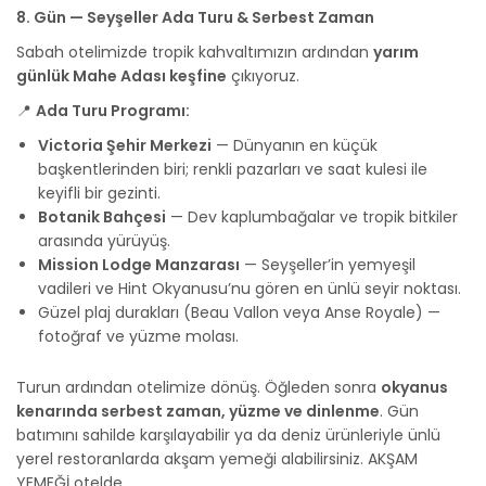
8. Gün — Seyşeller Ada Turu & Serbest Zaman
Sabah otelimizde tropik kahvaltımızın ardından
yarım
günlük Mahe Adası keşfine
çıkıyoruz.
📍
Ada Turu Programı:
Victoria Şehir Merkezi
— Dünyanın en küçük
başkentlerinden biri; renkli pazarları ve saat kulesi ile
keyifli bir gezinti.
Botanik Bahçesi
— Dev kaplumbağalar ve tropik bitkiler
arasında yürüyüş.
Mission Lodge Manzarası
— Seyşeller’in yemyeşil
vadileri ve Hint Okyanusu’nu gören en ünlü seyir noktası.
Güzel plaj durakları (Beau Vallon veya Anse Royale) —
fotoğraf ve yüzme molası.
Turun ardından otelimize dönüş. Öğleden sonra
okyanus
kenarında serbest zaman, yüzme ve dinlenme
. Gün
batımını sahilde karşılayabilir ya da deniz ürünleriyle ünlü
yerel restoranlarda akşam yemeği alabilirsiniz. AKŞAM
YEMEĞİ otelde