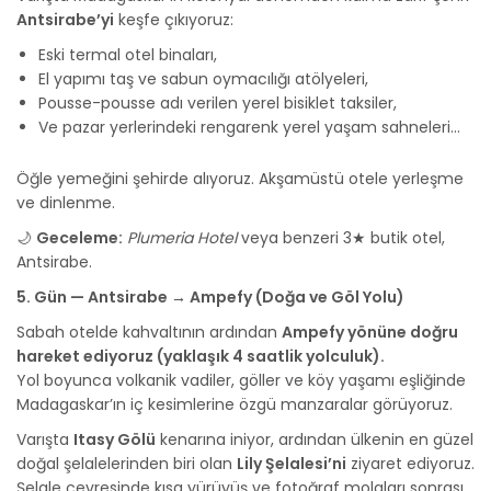
Antsirabe’yi
keşfe çıkıyoruz:
Eski termal otel binaları,
El yapımı taş ve sabun oymacılığı atölyeleri,
Pousse-pousse adı verilen yerel bisiklet taksiler,
Ve pazar yerlerindeki rengarenk yerel yaşam sahneleri…
Öğle yemeğini şehirde alıyoruz. Akşamüstü otele yerleşme
ve dinlenme.
🌙
Geceleme:
Plumeria Hotel
veya benzeri 3★ butik otel,
Antsirabe.
5. Gün — Antsirabe → Ampefy (Doğa ve Göl Yolu)
Sabah otelde kahvaltının ardından
Ampefy yönüne doğru
hareket ediyoruz (yaklaşık 4 saatlik yolculuk).
Yol boyunca volkanik vadiler, göller ve köy yaşamı eşliğinde
Madagaskar’ın iç kesimlerine özgü manzaralar görüyoruz.
Varışta
Itasy Gölü
kenarına iniyor, ardından ülkenin en güzel
doğal şelalelerinden biri olan
Lily Şelalesi’ni
ziyaret ediyoruz.
Şelale çevresinde kısa yürüyüş ve fotoğraf molaları sonrası