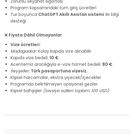
Zorunlu seyahat sigortası
Program kapsamındaki tüm giriş ücretleri
Tur boyunca
ChatGPT Akıllı Asistan sistemi
ile bilgi
desteği
❌
Fiyata Dâhil Olmayanlar
Vize ücretleri:
Madagaskar:
Kolay kapıda vize alınabilir.
Kapıda vize bedeli:
10 €
Acentemiz aracılığıyla e-vize hizmet bedeli:
80 €
Seyşeller:
Türk pasaportuna vizesiz.
Kişisel harcamalar, ekstra yiyecek/içecekler
Programda belirtilmeyen opsiyonel geziler
Kişisel bahşişler
(tavsiye edilen toplam: 100 USD)