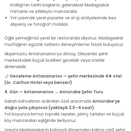
Krallığı’nın tarihi başkenti, geleneksel Madagaskar
mimarisi ve etkileyici manzaralar.
Yol üzerinde yerel pazarlar ve el işi atölyelerinde kısa
alışveriş ve fotoğraf molaları.
Öğle yemeğimizi yerel bir restoranda alıyoruz; Madagaskar
mutfağının egzotik tatlarını deneyimleme fırsatı buluyoruz.
Akşamüstü Antananarivo’ya dönüş. Dileyenler şehir
merkezindeki küçük butikleri gezebilir veya otelde
dinlenebilir.
🌙
Geceleme Antananarivo — şehir merkezinde 4★ otel
(ör. Carlton Hotel veya benzeri)
4. Gün — Antananarivo → Antsirabe Şehir Turu
Sabah kahvaltının ardından özel aracımızla
Antsirabe’ye
doğru yola çıkıyoruz (yaklaşık 3,5–4 saat)
.
Yol boyunca kırmızı topraklı tepeler, pirinç tarlaları ve küçük
köy manzaraları eşliğinde ilerliyoruz.
Varışta Madagaskar’ın kolonyal dönemden kalma zarif şehri