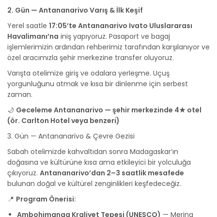
2. Gün — Antananarivo Varış & İlk Keşif
Yerel saatle
17:05’te Antananarivo Ivato Uluslararası
Havalimanı’na
iniş yapıyoruz. Pasaport ve bagaj
işlemlerimizin ardından rehberimiz tarafından karşılanıyor ve
özel aracımızla şehir merkezine transfer oluyoruz.
Varışta otelimize giriş ve odalara yerleşme. Uçuş
yorgunluğunu atmak ve kısa bir dinlenme için serbest
zaman.
🌙
Geceleme Antananarivo — şehir merkezinde 4★ otel
(ör. Carlton Hotel veya benzeri)
3. Gün — Antananarivo & Çevre Gezisi
Sabah otelimizde kahvaltıdan sonra Madagaskar’ın
doğasına ve kültürüne kısa ama etkileyici bir yolculuğa
çıkıyoruz.
Antananarivo’dan 2–3 saatlik mesafede
bulunan doğal ve kültürel zenginlikleri keşfedeceğiz.
📍
Program Önerisi:
Ambohimanga Kraliyet Tepesi (UNESCO)
— Merina