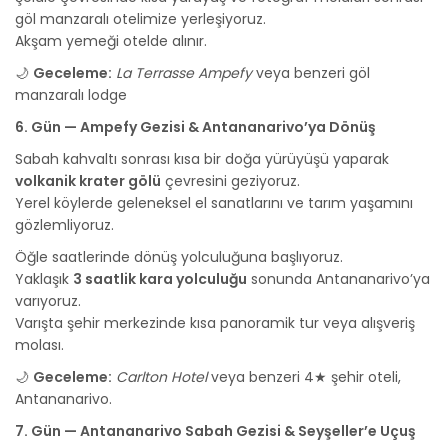
göl manzaralı otelimize yerleşiyoruz.
Akşam yemeği otelde alınır.
🌙
Geceleme:
La Terrasse Ampefy
veya benzeri göl
manzaralı lodge
6. Gün — Ampefy Gezisi & Antananarivo’ya Dönüş
Sabah kahvaltı sonrası kısa bir doğa yürüyüşü yaparak
volkanik krater gölü
çevresini geziyoruz.
Yerel köylerde geleneksel el sanatlarını ve tarım yaşamını
gözlemliyoruz.
Öğle saatlerinde dönüş yolculuğuna başlıyoruz.
Yaklaşık
3 saatlik kara yolculuğu
sonunda Antananarivo’ya
varıyoruz.
Varışta şehir merkezinde kısa panoramik tur veya alışveriş
molası.
🌙
Geceleme:
Carlton Hotel
veya benzeri 4★ şehir oteli,
Antananarivo.
7. Gün — Antananarivo Sabah Gezisi & Seyşeller’e Uçuş