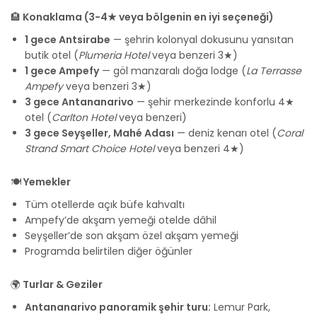
🏨
Konaklama (3-4★ veya bölgenin en iyi seçeneği)
1 gece Antsirabe
— şehrin kolonyal dokusunu yansıtan
butik otel (
Plumeria Hotel
veya benzeri 3★)
1 gece Ampefy
— göl manzaralı doğa lodge (
La Terrasse
Ampefy
veya benzeri 3★)
3 gece Antananarivo
— şehir merkezinde konforlu 4★
otel (
Carlton Hotel
veya benzeri)
3 gece Seyşeller, Mahé Adası
— deniz kenarı otel (
Coral
Strand Smart Choice Hotel
veya benzeri 4★)
🍽️
Yemekler
Tüm otellerde açık büfe kahvaltı
Ampefy’de akşam yemeği otelde dâhil
Seyşeller’de son akşam özel akşam yemeği
Programda belirtilen diğer öğünler
🌍
Turlar & Geziler
Antananarivo panoramik şehir turu:
Lemur Park,