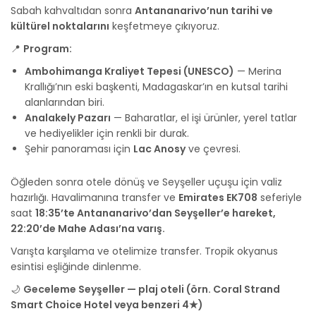
Sabah kahvaltıdan sonra
Antananarivo’nun tarihi ve
kültürel noktalarını
keşfetmeye çıkıyoruz.
📍
Program:
Ambohimanga Kraliyet Tepesi (UNESCO)
— Merina
Krallığı’nın eski başkenti, Madagaskar’ın en kutsal tarihi
alanlarından biri.
Analakely Pazarı
— Baharatlar, el işi ürünler, yerel tatlar
ve hediyelikler için renkli bir durak.
Şehir panoraması için
Lac Anosy
ve çevresi.
Öğleden sonra otele dönüş ve Seyşeller uçuşu için valiz
hazırlığı. Havalimanına transfer ve
Emirates EK708
seferiyle
saat
18:35’te Antananarivo’dan Seyşeller’e hareket,
22:20’de Mahe Adası’na varış.
Varışta karşılama ve otelimize transfer. Tropik okyanus
esintisi eşliğinde dinlenme.
🌙
Geceleme Seyşeller — plaj oteli (örn. Coral Strand
Smart Choice Hotel veya benzeri 4★)