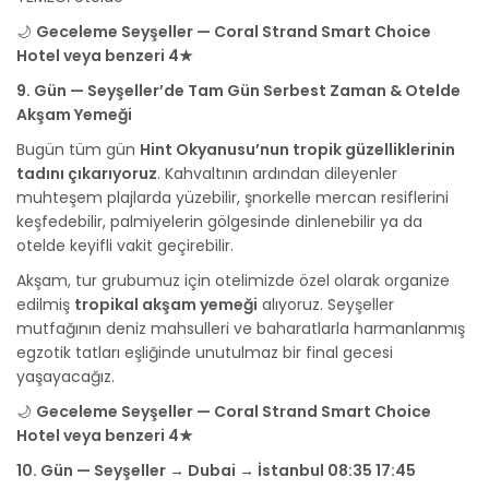
🌙
Geceleme Seyşeller — Coral Strand Smart Choice
Hotel veya benzeri 4★
9. Gün — Seyşeller’de Tam Gün Serbest Zaman & Otelde
Akşam Yemeği
Bugün tüm gün
Hint Okyanusu’nun tropik güzelliklerinin
tadını çıkarıyoruz
. Kahvaltının ardından dileyenler
muhteşem plajlarda yüzebilir, şnorkelle mercan resiflerini
keşfedebilir, palmiyelerin gölgesinde dinlenebilir ya da
otelde keyifli vakit geçirebilir.
Akşam, tur grubumuz için otelimizde özel olarak organize
edilmiş
tropikal akşam yemeği
alıyoruz. Seyşeller
mutfağının deniz mahsulleri ve baharatlarla harmanlanmış
egzotik tatları eşliğinde unutulmaz bir final gecesi
yaşayacağız.
🌙
Geceleme Seyşeller — Coral Strand Smart Choice
Hotel veya benzeri 4★
10. Gün — Seyşeller → Dubai → İstanbul 08:35 17:45