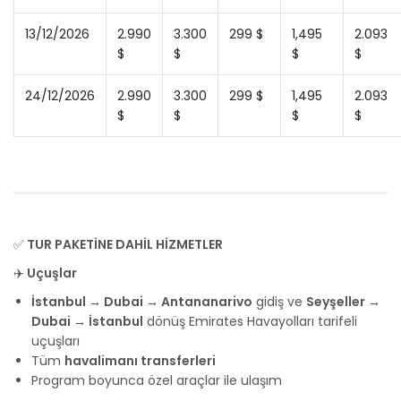
13/12/2026
2.990
3.300
299 $
1,495
2.093
$
$
$
$
24/12/2026
2.990
3.300
299 $
1,495
2.093
$
$
$
$
✅
TUR PAKETİNE DAHİL HİZMETLER
✈️
Uçuşlar
İstanbul → Dubai → Antananarivo
gidiş ve
Seyşeller →
Dubai → İstanbul
dönüş Emirates Havayolları tarifeli
uçuşları
Tüm
havalimanı transferleri
Program boyunca özel araçlar ile ulaşım