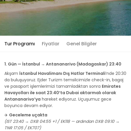
Tur Programı
Fiyatlar
Genel Bilgiler
1. Gün — İstanbul → Antananarivo (Madagaskar) 23:40
Akşam
İstanbul Havalimanı Dış Hatlar Terminali
’nde 20:30
da buluşuyoruz. Ejder Turizm temsilcimizle check-in, bagaj
ve pasaport işlemlerimizi tamamladıktan sonra
Emirates
Havayolları ile saat 23:40’ta Dubai aktarmalı olarak
Antananarivo’ya
hareket ediyoruz. Uçuşumuz gece
boyunca devam ediyor.
✈️
Geceleme uçakta
(IST 23:40 → DXB 04:55 +1 / EK118 — ardından DXB 09:10 →
TNR 17:05 / EK707)